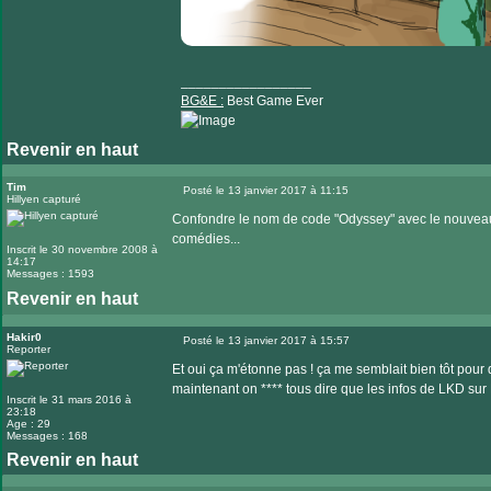
_________________
BG&E :
Best Game Ever
Revenir en haut
Visiter
le
Tim
Posté le 13 janvier 2017 à 11:15
Hillyen capturé
Message
site
Confondre le nom de code "Odyssey" avec le nouveau
internet
comédies...
Inscrit le 30 novembre 2008 à
14:17
Messages : 1593
Revenir en haut
Hakir0
Posté le 13 janvier 2017 à 15:57
Reporter
Message
Et oui ça m'étonne pas ! ça me semblait bien tôt pour
maintenant on **** tous dire que les infos de LKD su
Inscrit le 31 mars 2016 à
23:18
Age : 29
Messages : 168
Revenir en haut