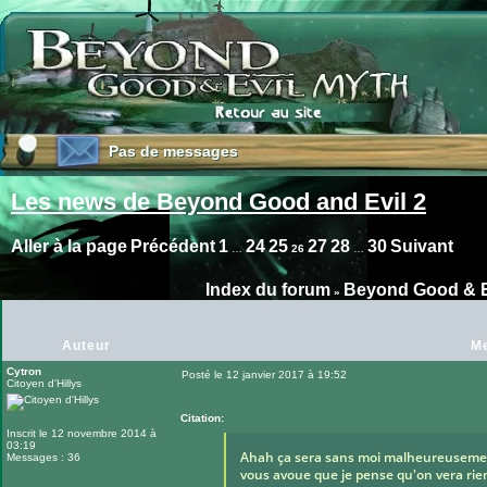
Pas de messages
Pas de messages
Les news de Beyond Good and Evil 2
Aller à la page
Précédent
1
24
25
27
28
30
Suivant
…
26
…
Index du forum
Beyond Good & E
»
Auteur
M
Cytron
Posté le 12 janvier 2017 à 19:52
Citoyen d'Hillys
Message
Citation:
Inscrit le 12 novembre 2014 à
03:19
Ahah ça sera sans moi malheureusement
Messages : 36
vous avoue que je pense qu'on vera rien 