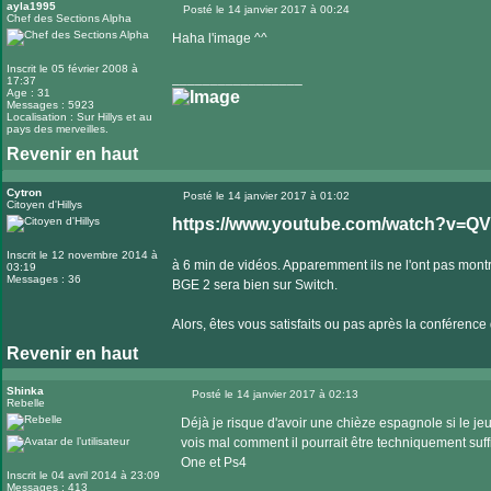
ayla1995
Posté le 14 janvier 2017 à 00:24
Chef des Sections Alpha
Message
Haha l'image ^^
Inscrit le 05 février 2008 à
_________________
17:37
Age : 31
Messages : 5923
Localisation : Sur Hillys et au
pays des merveilles.
Revenir en haut
Visiter
le
Cytron
Posté le 14 janvier 2017 à 01:02
Citoyen d'Hillys
Message
site
https://www.youtube.com/watch?v=Q
internet
Inscrit le 12 novembre 2014 à
à 6 min de vidéos. Apparemment ils ne l'ont pas mont
03:19
Messages : 36
BGE 2 sera bien sur Switch.
Alors, êtes vous satisfaits ou pas après la conférence 
Revenir en haut
Shinka
Posté le 14 janvier 2017 à 02:13
Rebelle
Message
Déjà je risque d'avoir une chièze espagnole si le j
vois mal comment il pourrait être techniquement suf
One et Ps4
Inscrit le 04 avril 2014 à 23:09
Messages : 413