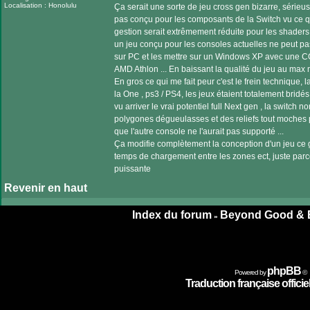
Localisation : Honolulu
Ça serait une sorte de jeu cross gen bizarre, sérieu
pas conçu pour les composants de la Switch vu ce q
gestion serait extrêmement réduite pour les shade
un jeu conçu pour les consoles actuelles ne peut pa
sur PC et les mettre sur un Windows XP avec une 
AMD Athlon ... En baissant la qualité du jeu au max m
En gros ce qui me fait peur c'est le frein technique,
la One , ps3 / PS4, les jeux étaient totalement bridés
vu arriver le vrai potentiel full Next gen , la switch
polygones dégueulasses et des reliefs tout moches 
que l'autre console ne l'aurait pas supporté ...
Ça modifie complètement la conception d'un jeu ce g
temps de chargement entre les zones ect, juste parce
puissante
Revenir en haut
Index du forum
Beyond Good & E
»
phpBB
Powered by
©
Traduction française officiel