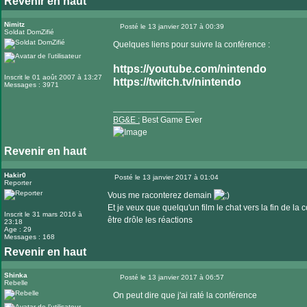
Revenir en haut
Nimitz
Posté le 13 janvier 2017 à 00:39
Soldat DomZifié
Message
Quelques liens pour suivre la conférence :
https://youtube.com/nintendo
Inscrit le 01 août 2007 à 13:27
https://twitch.tv/nintendo
Messages : 3971
_________________
BG&E :
Best Game Ever
Revenir en haut
Visiter
le
Hakir0
Posté le 13 janvier 2017 à 01:04
Reporter
Message
site
Vous me raconterez demain
internet
Et je veux que quelqu'un film le chat vers la fin de la
Inscrit le 31 mars 2016 à
être drôle les réactions
23:18
Age : 29
Messages : 168
Revenir en haut
Shinka
Posté le 13 janvier 2017 à 06:57
Rebelle
Message
On peut dire que j'ai raté la conférence