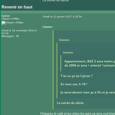
La soirée du siècle
Revenir en haut
Cytron
Posté le 12 janvier 2017 à 20:54
Citoyen d'Hillys
Message
Citation:
Inscrit le 12 novembre 2014 à
03:19
Messages : 36
Citation:
Citation:
Apparemment, BGE 2 sera moins pho
de 2008 et sera + orienté "cartoon
T'as vu ça où Cytron ?
En tout cas, h-10 !
Je serai devant mon pc à 5h et je serai
La soirée du siècle
Préparez le café et les chips les gars ça sera nuit bla