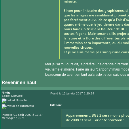
minute.
Sinon pour l'histoire des graphismes, si
que les images me semblaient promett
pas forcément au vu de ce qu'a l'air d'a
quand même que le jeu tienne dans dans 
nous faire un truc à la hauteur de BGE
toutes façons. Maintenant si ils projet
la faune et la flore des différentes plan
l'immersion sera importante, ou du moin
nouvelles choses.
Et je ne suis même pas sûr qu'une console
Moi je l'ai toujours dit, je préfère une grande direct
vie, terne et morne. Faire un jeu "cartoony" mais modern
beaucoup de talent en tant qu'artiste : et on sait tous
Revenir en haut
Nimitz
Posté le 12 janvier 2017 à 20:24
Soldat DomZifié
Message
Citation:
Apparemment, BGE 2 sera moins photo-r
Inscrit le 01 août 2007 à 13:27
Messages : 3971
de 2008 et sera + orienté "cartoon".