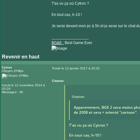
T'as vu ça où Cytron ?
En tout cas, h-10 !
Je serai devant mon pc à 5h et je serai sur le chat du 
_________________
BG&E :
Best Game Ever
Revenir en haut
Visiter
le
Cytron
Posté le 12 janvier 2017 à 20:32
Citoyen d'Hillys
Message
site
internet
Citation:
Inscrit le 12 novembre 2014 à
03:19
Messages : 36
Citation:
Apparemment, BGE 2 sera moins photo-
de 2008 et sera + orienté "cartoon".
T'as vu ça où Cytron ?
En tout cas, h-10 !