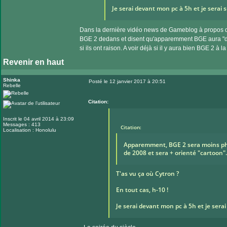
Je serai devant mon pc à 5h et je serai su
Dans la dernière vidéo news de Gameblog à propos de l
BGE 2 dedans et disent qu'apparemment BGE aura "des
si ils ont raison. A voir déjà si il y aura bien BGE 2 à la
Revenir en haut
Shinka
Posté le 12 janvier 2017 à 20:51
Rebelle
Message
Citation:
Inscrit le 04 avril 2014 à 23:09
Messages : 413
Citation:
Localisation : Honolulu
Apparemment, BGE 2 sera moins phot
de 2008 et sera + orienté "cartoon".
T'as vu ça où Cytron ?
En tout cas, h-10 !
Je serai devant mon pc à 5h et je serai 