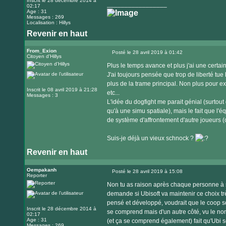
Inscrit le 28 décembre 2014 à
_________________
02:17
Age : 31
Messages : 269
Localisation : Hillys
Revenir en haut
From_Exion
Posté le 28 avril 2019 à 01:42
Citoyen d'Hillys
Message
Plus le temps avance et plus j'ai une certa
J'ai toujours pensée que trop de liberté tue 
plus de la trame principal. Non plus pour expl
Inscrit le 08 avril 2019 à 21:28
etc...
Messages : 3
L'idée du dogfight me parait génial (surtout 
qu'à une simu spatiale), mais le fait que l'éq
de système d'affrontement d'autre joueurs (
Suis-je déjà un vieux schnock ?
Revenir en haut
Oempakanh
Posté le 28 avril 2019 à 15:08
Reporter
Message
Non tu as raison après chaque personne à so
demande si Ubisoft va maintenir ce choix trè
pensé et développé, voudrait que le coop so
Inscrit le 28 décembre 2014 à
se comprend mais d'un autre côté, vu le no
02:17
Age : 31
(et ça se comprend également) fait qu'Ubi se
Messages : 269