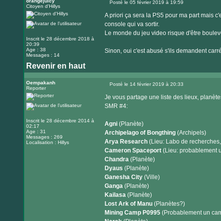
orangejuicy
Posté le 05 février 2019 à 19:59
Citoyen d'Hillys
Message
A priori ça sera la PS5 pour ma part mais c'e
console qui va sortir.
Le monde du jeu video risque d'être bouleve
Inscrit le 28 décembre 2018 à
20:39
Age : 38
Sinon, oui c'est abusé s'ils demandent car
Messages : 14
Revenir en haut
Oempakanh
Posté le 14 février 2019 à 20:33
Reporter
Message
Je vous partage une liste des lieux, planète
SMR #4:
Inscrit le 28 décembre 2014 à
Agni
(Planète)
02:17
Age : 31
Archipelago of Bongthing
(Archipels)
Messages : 269
Arya Research
(Lieu: Labo de recherches, 
Localisation : Hillys
Cameron Spaceport
(Lieu: probablement u
Chandra
(Planète)
Dyaus
(Planète)
Ganesha City
(Ville)
Ganga
(Planète)
Kailasa
(Planète)
Lost Ark of Manu
(Planètes?)
Mining Camp P0995
(Probablement un camp