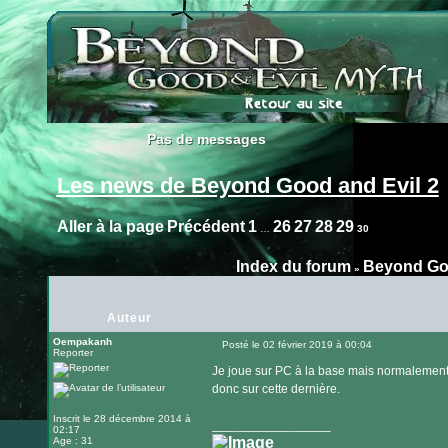
Pas de messages
Pas de messages
Les news de Beyond Good and Evil 2
Aller à la page
Précédent
1
26
27
28
29
…
30
Index du forum
Beyond Goo
»
Auteur
Oempakanh
Posté le 02 février 2019 à 00:04
Reporter
Message
Je joue sur PC à la base mais normalement j
donc sur cette dernière.
Inscrit le 28 décembre 2014 à
_________________
02:17
Age : 31