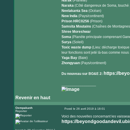
Narak
(Planète)
Naraka
(Côté dangereux de Soma, touché p
Neelakanta Sea
(Océan)
New India
(Pays/continent)
Prison HRC0256
(Prison)
Samsita Moutains
(Chaînes de Montagnes
Shree Moreshwar
Soma
(Planète principale comprenant Ganes
Surya
(Soleil)
Toxic waste dump
(Lieu: décharge toxique
leur fonctions sont jeté là-bas comme nous 
Yaga Bay
(Baie)
Zhongyuan
(Pays/continent)
https://bey
Du nouveau sur BG&E 2:
_________________
Revenir en haut
Oempakanh
Posté le 26 avril 2019 à 18:01
Reporter
Message
Voici des nouvelles concernant les vaisseau
https://beyondgoodandevil.ubiso