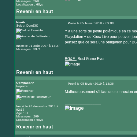
Messages : 269
Localisation : Hillys
Revenir en haut
Nimitz
Posté le 05 février 2019 à 09:00
Soldat DomZifié
Message
Y a une sorte de petite polémique en ce mo
Playstation + ou Xbox Live pour pouvoir jou
pensez que ce sera une obligation pour BG&
Inscrit le 01 août 2007 à 13:27
Messages : 3971
_________________
BG&E :
Best Game Ever
Revenir en haut
Visiter
le
Oempakanh
Posté le 05 février 2019 à 13:36
Reporter
Message
site
Malheureusement s'il faut une connexion en 
internet
_________________
Inscrit le 28 décembre 2014 à
02:17
Age : 31
Messages : 269
Localisation : Hillys
Revenir en haut