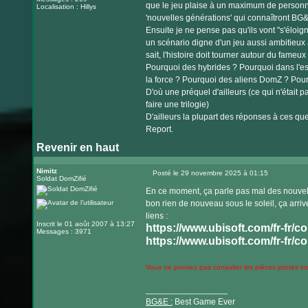
que le jeu plaise à un maximum de personne
Localisation : Hillys
'nouvelles générations' qui connaîtront BG
Ensuite je ne pense pas qu'ils vont "s'éloig
un scénario digne d'un jeu aussi ambitieu
sait, l'histoire doit tourner autour du fameux 
Pourquoi des hybrides ? Pourquoi dans l'e
la force ? Pourquoi des aliens DomZ ? Pourq
D'où une préquel d'ailleurs (ce qui n'était 
faire une trilogie)
D'ailleurs la plupart des réponses à ces q
Report.
Revenir en haut
Nimitz
Posté le 29 novembre 2025 à 01:15
Soldat DomZifié
Message
En ce moment, ça parle pas mal des nouvell
bon rien de nouveau sous le soleil, ça arri
liens :
Inscrit le 01 août 2007 à 13:27
https://www.ubisoft.com/fr-fr/co
Messages : 3971
https://www.ubisoft.com/fr-fr/co
Vous ne pouvez pas consulter les pièces jointes i
_________________
BG&E :
Best Game Ever