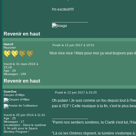
I'm excited!!!!!
_________________
Revenir en haut
Hakir0
Posté le 12 juin 2017 à 10:51
Reporter
Message
Nice nice nice ! Mais pour moi ça veut toujours pas dir
Inscrit le 31 mars 2016 à
23:18
Age : 29
Messages : 168
Revenir en haut
GateOne
Posté le 12 juin 2017 à 23:25
Citoyen d'Hillys
Message
Oh putain ! Je suis comme un fou depuis tout à l'heu
pas à l'E3" ! Cette musique à la fin, c'est le plus b
Inscrit le 25 juin 2014 à 11:41
_________________
Age : 25
Messages : 17
"Parmi nos sentiers sombres, la Clarté s'est tut, l'
Localisation : Dans le système
3, fin prêt pour le Space
Monkey Program !
"Là où les Ombres règnent, la lumière s'estompe à jam