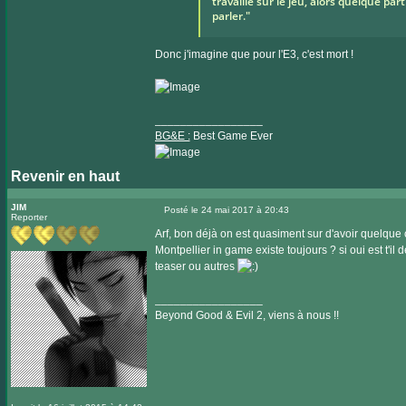
travaille sur le jeu, alors quelque pa
parler."
Donc j'imagine que pour l'E3, c'est mort !
_________________
BG&E :
Best Game Ever
Revenir en haut
Visiter
le
JIM
Posté le 24 mai 2017 à 20:43
Reporter
Message
site
Arf, bon déjà on est quasiment sur d'avoir quelque 
internet
Montpellier in game existe toujours ? si oui est t'il
teaser ou autres
_________________
Beyond Good & Evil 2, viens à nous !!