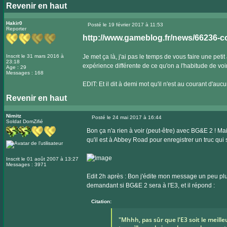
Revenir en haut
Visiter
le
Hakir0
Posté le 19 février 2017 à 11:53
Reporter
Message
site
http://www.gameblog.fr/news/66236-conf
internet
Inscrit le 31 mars 2016 à
Je met ça là, j'ai pas le temps de vous faire une pe
23:18
expérience différente de ce qu'on a l'habitude de voir si
Age : 29
Messages : 168
EDIT: Et il dit à demi mot qu'il n'est au courant d'auc
Revenir en haut
Nimitz
Posté le 24 mai 2017 à 16:44
Soldat DomZifié
Message
Bon ça n'a rien à voir (peut-être) avec BG&E 2 ! Mais
qu'il est à Abbey Road pour enregistrer un truc qui 
Inscrit le 01 août 2007 à 13:27
Messages : 3971
Edit 2h après : Bon j'édite mon message un peu plu
demandant si BG&E 2 sera à l'E3, et il répond :
Citation:
"Mhhh, pas sûr que l'E3 soit le meil