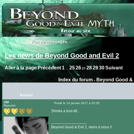
Pas de messages
Pas de messages
Les news de Beyond Good and Evil 2
Aller à la page
Précédent
1
25
26
28
29
30
Suivant
…
27
Index du forum
Beyond Good & E
»
Auteur
JIM
Posté le 14 janvier 2017 à 02:25
Reporter
Message
Shinka a tout dit..
_________________
Beyond Good & Evil 2, viens à nous !!