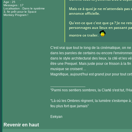
Age : 25
Messages : 17
Mais ce à quoi je ne m'attendais pas c
Localisation : Dans le système
3, fin prêt pour le Space
annonce officielle.
Monkey Program !
Qu'est-ce que c'est que ça ? Je ne ret
personnages aux lieux en passant par 
montre ce trailer.
C'est vrai que tout le long de la cinématique, on 
dans les paroles de certains ou encore l'environne
dans le style architectural des lieux, la cité et les v
être une Prequel. Mais juste pour ce frisson à la fi
musique se croisent ...
Magnifique, aujourd'hui est grand jour pour tout ce
_________________
"Parmi nos sentiers sombres, la Clarté s'est tut, l'
"Là où les Ombres règnent, la lumière s'estompe à jam
feu plus fort que jamais"
Eekyan
Revenir en haut