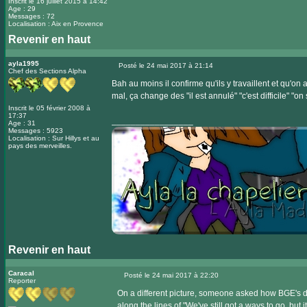
Inscrit le 16 juillet 2015 à 14:42
Age : 29
Messages : 72
Localisation : Aix en Provence
Revenir en haut
ayla1995
Posté le 24 mai 2017 à 21:14
Chef des Sections Alpha
Message
Bah au moins il confirme qu'ils y travaillent et qu'on
mal, ça change des "il est annulé" "c'est difficile" "o
Inscrit le 05 février 2008 à
17:37
_________________
Age : 31
Messages : 5923
Localisation : Sur Hillys et au
pays des merveilles.
Revenir en haut
Visiter
le
Caracal
Posté le 24 mai 2017 à 22:20
Reporter
Message
site
On a different picture, someone asked how BGE's 
internet
along the lines of "We've still got a ways to go, but 