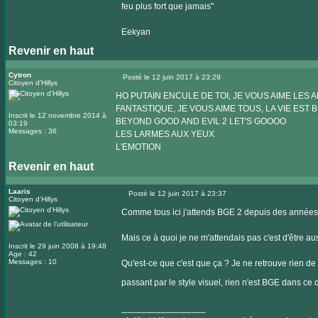
feu plus fort que jamais"
Eekyan
Revenir en haut
Cytron
Posté le 12 juin 2017 à 23:29
Citoyen d'Hillys
Message
HO PUTAIN ENCULE DE TOI, JE VOUS AIME LES A
FANTASTIQUE, JE VOUS AIME TOUS, LA VIE EST 
Inscrit le 12 novembre 2014 à
BEYOND GOOD AND EVIL 2 LET'S GOOOO
03:19
Messages : 36
LES LARMES AUX YEUX
L'EMOTION
Revenir en haut
Laaris
Posté le 12 juin 2017 à 23:37
Citoyen d'Hillys
Message
Comme tous ici j'attends BGE 2 depuis des années
Mais ce à quoi je ne m'attendais pas c'est d'être au
Inscrit le 29 juin 2008 à 19:48
Age : 42
Messages : 10
Qu'est-ce que c'est que ça ? Je ne retrouve rien de
passant par le style visuel, rien n'est BGE dans ce 
_________________