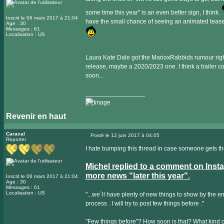
some time this year" is an even better sign, I think.
Inscrit le 06 mars 2017 à 21:04
have the small chance of seeing an animated teaser, 
Age : 30
Messages : 61
Localisation : US
Laura Kate Dale got the MarioxRabbids rumour right
release, maybe a 2020/2023 one. I think a trailer c
soon...
_________________
Revenir en haut
Caracal
Posté le 12 juin 2017 à 04:05
Reporter
Message
I hate bumping this thread in case someone gets thei
Michel replied to a comment on Insta
more news "later this year".
Inscrit le 06 mars 2017 à 21:04
Age : 30
Messages : 61
Localisation : US
"...we´ll have plenty of new things to show by the e
process . I will try to post few things before ."
"Few things before"? How soon is that? What kind of