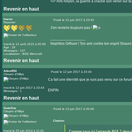
<i>"Ami hillyen, la guerre a craché son venin sur ta
Revenir en haut
Inarax
Posté le 12 juin 2017 à 23:43
Reporter
Message
J'en reviens toujours pas !
_________________
Nephtiss Orfhum ! Ton ami contre ton esprit Shauni 
Inscrit le 12 août 2015 à 00:08
Age : 26
Messages : 147
Localisation : BGE Minecraft
Revenir en haut
Visiter
le
AdemRSI
Posté le 12 juin 2017 à 23:44
Citoyen d'Hillys
Message
site
Ca fait une éternité que je suis pas venu sur ce forum,
internet
Inscrit le 12 juin 2017 à 23:43
ENFIN
Messages : 1
Revenir en haut
GateOne
Posté le 13 juin 2017 à 00:06
Citoyen d'Hillys
Message
Citation:
Comme tous ici j'attends BGE 2 depu
Inscrit le 25 juin 2014 à 11:41