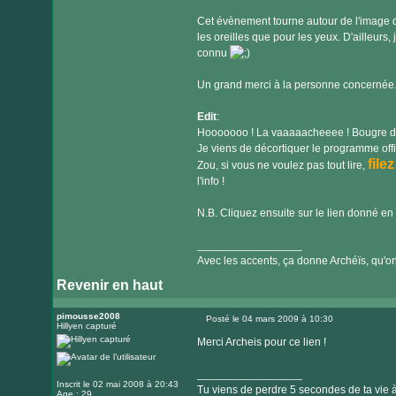
Cet évènement tourne autour de l'image d'
les oreilles que pour les yeux. D'ailleurs, 
connu
Un grand merci à la personne concernée
Edit
:
Hooooooo ! La vaaaaacheeee ! Bougre d'Hy
Je viens de décortiquer le programme off
filez
Zou, si vous ne voulez pas tout lire,
l'info !
N.B. Cliquez ensuite sur le lien donné en r
_________________
Avec les accents, ça donne Archéïs, qu'on l
Revenir en haut
pimousse2008
Posté le 04 mars 2009 à 10:30
Hillyen capturé
Message
Merci Archeis pour ce lien !
_________________
Inscrit le 02 mai 2008 à 20:43
Tu viens de perdre 5 secondes de ta vie à 
Age : 29