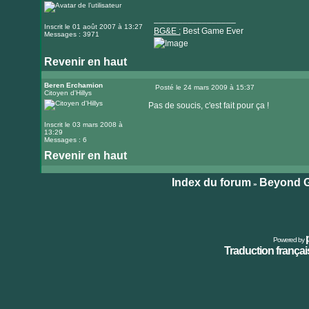
_________________
Inscrit le 01 août 2007 à 13:27
BG&E :
Best Game Ever
Messages : 3971
Revenir en haut
Visiter
le
Beren Erchamion
Posté le 24 mars 2009 à 15:37
Citoyen d'Hillys
Message
site
Pas de soucis, c'est fait pour ça !
internet
Inscrit le 03 mars 2008 à
13:29
Messages : 6
Revenir en haut
Index du forum
Beyond G
»
Powered by
Traduction français