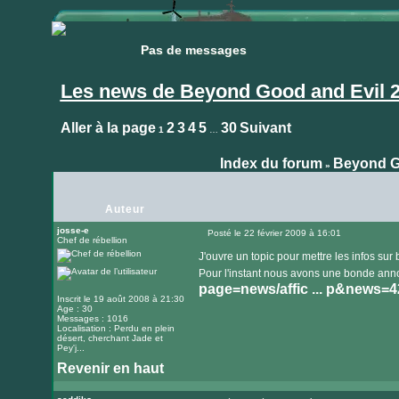
Pas de messages
Pas de messages
Les news de Beyond Good and Evil 
Aller à la page
2
3
4
5
30
Suivant
1
…
Index du forum
Beyond G
»
Auteur
josse-e
Posté le 22 février 2009 à 16:01
Chef de rébellion
Message
J'ouvre un topic pour mettre les infos sur
Pour l'instant nous avons une bonde anno
page=news/affic ... p&news=4
Inscrit le 19 août 2008 à 21:30
Age : 30
Messages : 1016
Localisation : Perdu en plein
désert, cherchant Jade et
Pey'j...
Revenir en haut