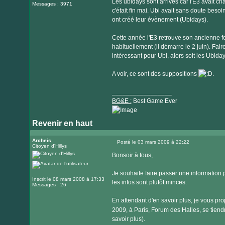
Les ubidays sont arrivés car l'E3 avait ch
Messages : 3971
c'était fin mai. Ubi avait sans doute bes
ont créé leur évènement (Ubidays).
Cette année l'E3 retrouve son ancienne form
habituellement (il démarre le 2 juin). Fair
intéressant pour Ubi, alors soit les Ubida
A voir, ce sont des suppositions
.
_________________
BG&E :
Best Game Ever
Revenir en haut
Visiter
le
Archeis
Posté le 03 mars 2009 à 22:22
Citoyen d'Hillys
Message
site
Bonsoir à tous,
internet
Je souhaite faire passer une information p
Inscrit le 08 mars 2008 à 17:33
les infos sont plutôt minces.
Messages : 26
En attendant d'en savoir plus, je vous p
2009, à Paris, Forum des Halles, se tiend
savoir plus).