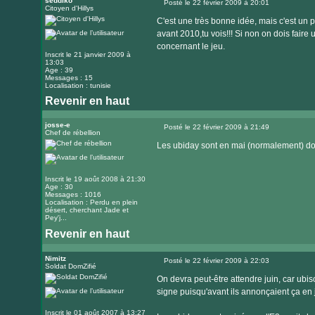
seddiko
Posté le 22 février 2009 à 20:01
Citoyen d'Hillys
Message
C'est une très bonne idée, mais c'est un p
avant 2010,tu vois!!! Si non on dois faire
concernant le jeu.
Inscrit le 21 janvier 2009 à
13:03
Age : 39
Messages : 15
Localisation : tunisie
Revenir en haut
josse-e
Posté le 22 février 2009 à 21:49
Chef de rébellion
Message
Les ubiday sont en mai (normalement) do
Inscrit le 19 août 2008 à 21:30
Age : 30
Messages : 1016
Localisation : Perdu en plein
désert, cherchant Jade et
Pey'j...
Revenir en haut
Nimitz
Posté le 22 février 2009 à 22:03
Soldat DomZifié
Message
On devra peut-être attendre juin, car ubi
signe puisqu'avant ils annonçaient ça en 
Inscrit le 01 août 2007 à 13:27