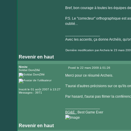
Bref, bon courage à toutes les équipes d
P.S. Le "correcteur" orthographique est ass
oublié...
_________________
Avec les accents, ça donne Archéïs, qu'on l
Dernière modification par
Archeis
le 23 mars 2009
Revenir en haut
Nimitz
Posté le 22 mars 2009 à 01:26
Soldat DomZifié
Message
Merci pour ce résumé Archeis.
T'aurai d'autres précisions sur ce qu'ils 
Inscrit le 01 août 2007 à 13:27
Messages : 3971
Par hasard, t'aurai pas filmer la conférenc
_________________
BG&E :
Best Game Ever
Revenir en haut
Visiter