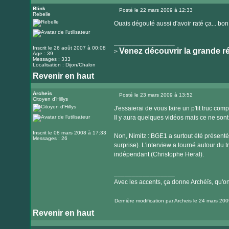
le
Blink
Posté le 22 mars 2009 à 12:33
Rebelle
Message
site
Ouais dégouté aussi d'avoir raté ça... bon
internet
_________________
Inscrit le 26 août 2007 à 00:08
Venez découvrir la grande r
>
Age : 39
Messages : 333
Localisation : Dijon/Chalon
Revenir en haut
Visiter
le
Archeis
Posté le 23 mars 2009 à 13:52
Citoyen d'Hillys
Message
site
J'essaierai de vous faire un p'tit truc co
internet
Il y aura quelques vidéos mais ce ne sont q
Inscrit le 08 mars 2008 à 17:33
Non, Nimitz : BGE1 a surtout été présenté 
Messages : 26
surprise). L'interview a tourné autour du tr
indépendant (Christophe Heral).
_________________
Avec les accents, ça donne Archéïs, qu'on l
Dernière modification par
Archeis
le 24 mars 2009
Revenir en haut