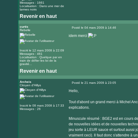
Messages : 1661
Localisation : Dans une mer de
larmes noirs
Revenir en haut
Visiter
le
curtis
Posté le 04 mars 2009 à 14:46
Rebelle
Message
site
idem merci
internet
Inscrit le 12 mars 2008 à 22:09
Messages : 461
Localisation : Quelque par en
train de défier les loi de la
gravité...
Revenir en haut
Archeis
Posté le 21 mars 2009 à 23:05
Citoyen d'Hillys
Message
Hello,
Tout d'abord un grand merci à Michel Ance
Inscrit le 08 mars 2008 à 17:33
explications.
Messages : 26
Minuscule résumé : BGE2 est en cours de 
de nouvelles idées et de nouvelles techno
jeu sorte à LEUR sauce et surtout aussi jo
vraiment ceci). Il faut donc s'attendre à un