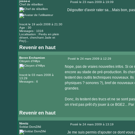
josse-e
Posté le 23 mars 2009 à 19:09
Chef de rébellion
Message
Dégoutter d'avoir rater sa....Mais bon, pa
Inscrit le 19 août 2008 à 21:30
Age : 30
Messages : 1016
Localisation : Perdu en plein
désert, cherchant Jade et
Pey'j...
Revenir en haut
Beren Erchamion
Posté le 24 mars 2009 à 12:29
Citoyen d'Hillys
Message
Nope, pas de vraies nouvelles infos. Si ce n'
encore au stade de pré-production. Ils cherc
Inscrit le 03 mars 2008 à
testent des outils techniques nouveaux. Il
13:29
Messages : 6
physiques ? sonores ?), bref de nouveaux ou
grandes.
Donc, ils testent des trucs et ne se sont 
on n'est pas prêt d'y jouer à ce BGE2... Par 
Revenir en haut
Nimitz
Posté le 24 mars 2009 à 13:19
Soldat DomZifié
Message
Je me suis permis d'ajouter ce dont vous 