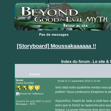
Pas de messages
Pas de messages
[Storyboard] Moussakaaaaaa !!
Index du forum
Le site & 
»
Auteur
Nimitz
Posté le 17 septembre 2010 à 21:48
Soldat DomZifié
Message
Voici déjà notre quatrième rendez-vous p
préféré ! Nous continuons d'explorer le 
Aujourd'hui, l'esprit de Jade a cédé face
Inscrit le 01 août 2007 à 13:27
Messages : 3971
alors que le DomZ se rapproche plus que d
torpeur. La jeune Hillyenne lève alors les y