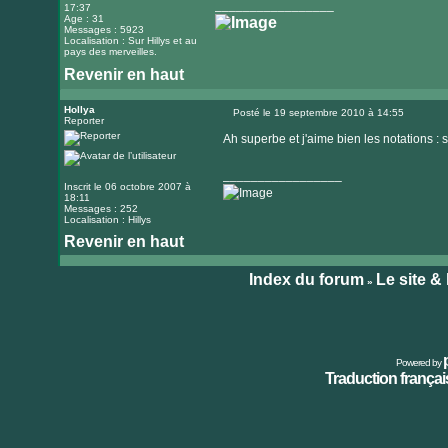
_________________
17:37
Age : 31
Messages : 5923
Localisation : Sur Hillys et au
pays des merveilles.
Revenir en haut
Visiter
le
Hollya
Posté le 19 septembre 2010 à 14:55
Reporter
Message
site
Ah superbe et j'aime bien les notations :
internet
_________________
Inscrit le 06 octobre 2007 à
18:11
Messages : 252
Localisation : Hillys
Revenir en haut
Index du forum
Le site &
»
Powered by
Traduction français