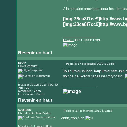
A la semaine prochaine, pour les - presqu
[img:28ca8f7cc9]http://www.
[img:28ca8f7cc9]http://www.
_________________
BG&E :
Best Game Ever
Revenir en haut
Visiter
le
Kévin
Posté le 17 septembre 2010 à 21:56
Hillyen capturé
Message
site
Toujours aussi bon, toujours autant un plai
internet
soir de deux-trois pages de storyboard !
Inscrit le 05 avril 2010 à 09:45
_________________
Age : 29
Messages : 2575
Localisation : Breizh
Revenir en haut
ayla1995
Posté le 17 septembre 2010 à 22:18
Chef des Sections Alpha
Message
Ahhh, trop bien
Inscrit le 05 février 2008 à