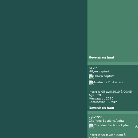
Revenir en haut
Kévin
Hillyen capturé
Inscrit le 05 avril 2010 à 09:45
Age : 29
Messages : 2575
Localisation : Breizh
Revenir en haut
ayla1995
Chef des Sections Alpha
A
Inscrit le 05 février 2008 à
_