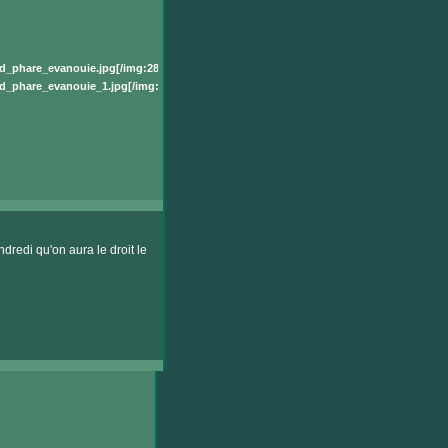
d_phare_evanouie.jpg[/img:28ca8f7cc9]
d_phare_evanouie_1.jpg[/img:28ca8f7cc9]
ndredi qu'on aura le droit le