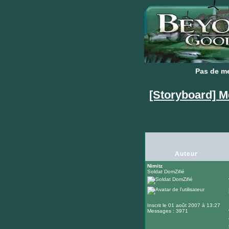
Pas de m
Pas de m
[Storyboard] M
Auteur
Nimitz
Soldat DomZifié
Inscrit le 01 août 2007 à 13:27
Messages : 3971