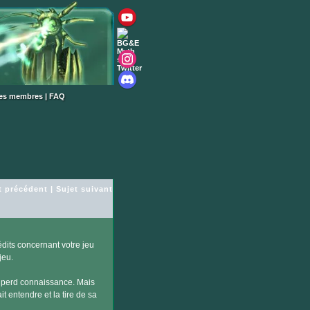
des membres
|
FAQ
t précédent
|
Sujet suivant
dits concernant votre jeu
jeu.
e perd connaissance. Mais
 entendre et la tire de sa