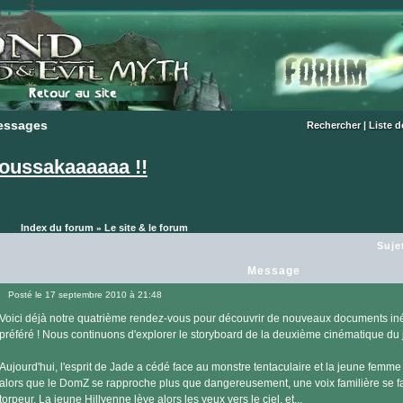
essages
essages
Rechercher
|
Liste 
oussakaaaaaa !!
Index du forum
Le site & le forum
»
Suje
Message
Posté le 17 septembre 2010 à 21:48
Message
Voici déjà notre quatrième rendez-vous pour découvrir de nouveaux documents iné
préféré ! Nous continuons d'explorer le storyboard de la deuxième cinématique du 
Aujourd'hui, l'esprit de Jade a cédé face au monstre tentaculaire et la jeune femm
alors que le DomZ se rapproche plus que dangereusement, une voix familière se fait
torpeur. La jeune Hillyenne lève alors les yeux vers le ciel, et...