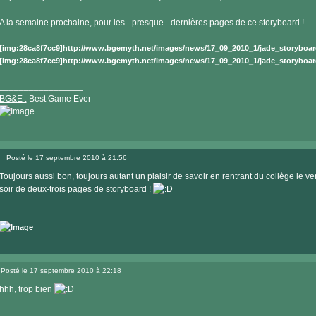
A la semaine prochaine, pour les - presque - dernières pages de ce storyboard !
[img:28ca8f7cc9]http://www.bgemyth.net/images/news/17_09_2010_1/jade_storyboar
[img:28ca8f7cc9]http://www.bgemyth.net/images/news/17_09_2010_1/jade_storyboar
_________________
BG&E :
Best Game Ever
Visiter
le
Posté le 17 septembre 2010 à 21:56
site
Message
internet
Toujours aussi bon, toujours autant un plaisir de savoir en rentrant du collège le ve
soir de deux-trois pages de storyboard !
_________________
Posté le 17 septembre 2010 à 22:18
Message
hhh, trop bien
________________