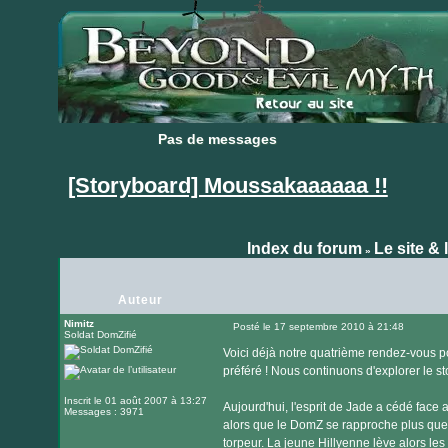
Pas de messages
Pas de messages
[Storyboard] Moussakaaaaaa !!
Index du forum
Le site & 
»
Auteur
Nimitz
Posté le 17 septembre 2010 à 21:48
Soldat DomZifié
Message
Voici déjà notre quatrième rendez-vous p
préféré ! Nous continuons d'explorer le 
Inscrit le 01 août 2007 à 13:27
Aujourd'hui, l'esprit de Jade a cédé face
Messages : 3971
alors que le DomZ se rapproche plus que d
torpeur. La jeune Hillyenne lève alors les y