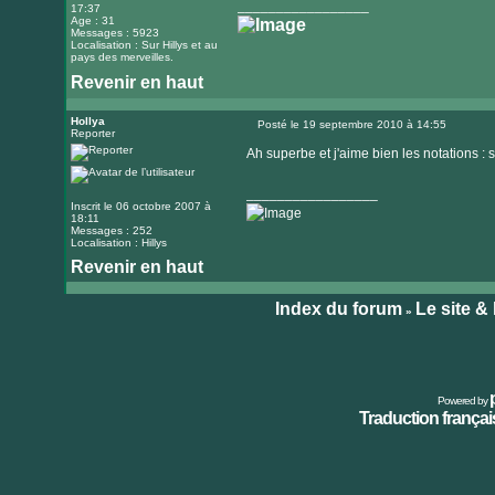
_________________
17:37
Age : 31
Messages : 5923
Localisation : Sur Hillys et au
pays des merveilles.
Revenir en haut
Visiter
le
Hollya
Posté le 19 septembre 2010 à 14:55
Reporter
Message
site
Ah superbe et j'aime bien les notations :
internet
_________________
Inscrit le 06 octobre 2007 à
18:11
Messages : 252
Localisation : Hillys
Revenir en haut
Index du forum
Le site &
»
Powered by
Traduction français