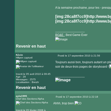
A la semaine prochaine, pour les - presqu
[img:28ca8f7cc9]http://www.
[img:28ca8f7cc9]http://www.
_________________
BG&E :
Best Game Ever
Revenir en haut
Visiter
le
Kévin
Posté le 17 septembre 2010 à 21:56
Hillyen capturé
Message
site
Toujours aussi bon, toujours autant un plai
internet
soir de deux-trois pages de storyboard !
Inscrit le 05 avril 2010 à 09:45
_________________
Age : 29
Messages : 2575
Localisation : Breizh
Revenir en haut
ayla1995
Posté le 17 septembre 2010 à 22:18
Chef des Sections Alpha
Message
Ahhh, trop bien
Inscrit le 05 février 2008 à