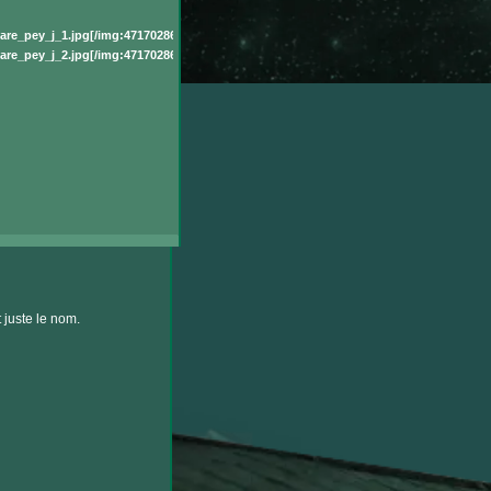
re_pey_j_1.jpg[/img:4717028683]
re_pey_j_2.jpg[/img:4717028683]
 juste le nom.