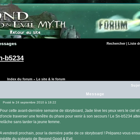
essages
essages
Rechercher
|
Liste 
n-b5234
Index du forum
Le site & le forum
»
Suje
Message
Posté le 24 septembre 2010 à 18:22
Message
Pour cette avant-dernière semaine de storyboard, Jade lève les yeux vers le ciel et 
d'oncle traverser une fenêtre du phare pour venir à son secours ! Le Sn-b5234 atterri
relâche sans tarder la jeune femme.
A vendredi prochain, pour la dernière partie de ce storyboard ! Préparez-vous ensu
inédite du scénario de Beyond Good & Evil.