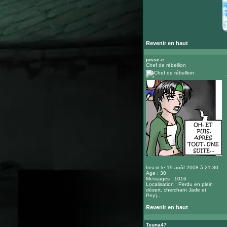
Revenir en haut
josse-e
Chef de rébellion
Inscrit le 19 août 2008 à 21:30
Age : 30
Messages : 1016
Localisation : Perdu en plein
désert, cherchant Jade et
Pey'j...
Revenir en haut
Tsuna47