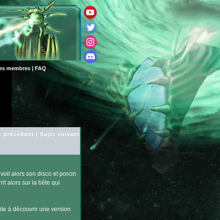
des membres
|
FAQ
t précédent
|
Sujet suivant
voit alors son disco et porcin
t alors sur la bête qui
ite à découvrir une version