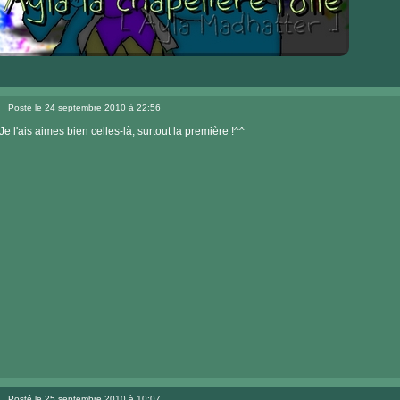
Visiter
le
Posté le 24 septembre 2010 à 22:56
site
Message
internet
Je l'ais aimes bien celles-là, surtout la première !^^
Posté le 25 septembre 2010 à 10:07