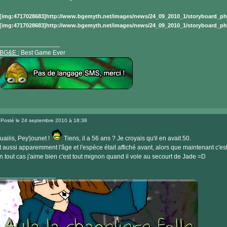
[img:4717028683]http://www.bgemyth.net/images/news/24_09_2010_1/storyboard_pha
[img:4717028683]http://www.bgemyth.net/images/news/24_09_2010_1/storyboard_pha
_________________
BG&E :
Best Game Ever
Visiter
le
Posté le 24 septembre 2010 à 18:38
site
Message
internet
uaiiis, Pey'jounet !
Tiens, il a 56 ans ? Je croyais qu'il en avait 50.
t aussi apparemment l'âge et l'espèce était affiché avant, alors que maintenant c'est
n tout cas j'aime bien c'est tout mignon quand il vole au secourt de Jade =D
________________