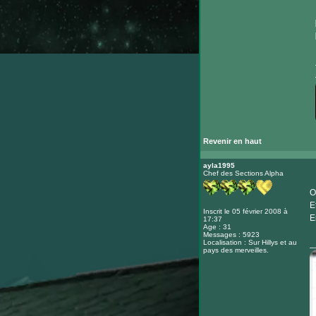
Revenir en haut
ayla1995
Chef des Sections Alpha
O
E
Inscrit le 05 février 2008 à
E
17:37
Age : 31
Messages : 5923
Localisation : Sur Hillys et au
_
pays des merveilles.