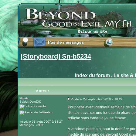
Pas de messages
Pas de messages
[Storyboard] Sn-b5234
Index du forum
Le site & 
»
Auteur
Nimitz
Posté le 24 septembre 2010 à 18:22
Soldat DomZifié
Message
Pour cette avant-dernière semaine de story
d'oncle traverser une fenêtre du phare pou
relâche sans tarder la jeune femme.
Inscrit le 01 août 2007 à 13:27
Messages : 3971
A vendredi prochain, pour la dernière par
inédite du scénario de Beyond Good & Evi