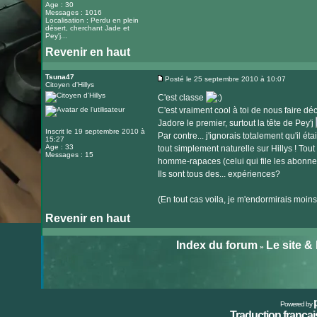
Age : 30
Messages : 1016
Localisation : Perdu en plein
désert, cherchant Jade et
Pey'j...
Revenir en haut
Tsuna47
Posté le 25 septembre 2010 à 10:07
Citoyen d'Hillys
Message
C'est classe
C'est vraiment cool à toi de nous faire dé
Jadore le premier, surtout la tête de Pey'j
Inscrit le 19 septembre 2010 à
Par contre... j'ignorais totalement qu'il é
15:27
Age : 33
tout simplement naturelle sur Hillys ! T
Messages : 15
homme-rapaces (celui qui file les abonn
Ils sont tous des... expériences?
(En tout cas voila, je m'endormirais moins
Revenir en haut
Index du forum
Le site &
»
Powered by
Traduction français