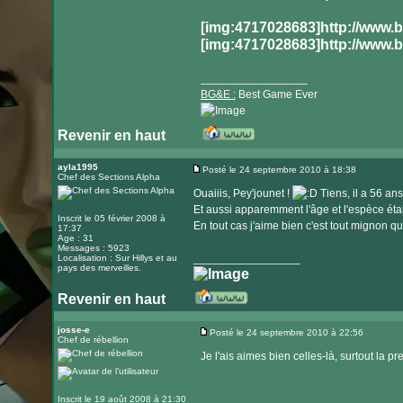
[img:4717028683]http://www.
[img:4717028683]http://www.
_________________
BG&E :
Best Game Ever
Revenir en haut
Visiter
le
ayla1995
Posté le 24 septembre 2010 à 18:38
Chef des Sections Alpha
Message
site
Ouaiiis, Pey'jounet !
Tiens, il a 56 ans
internet
Et aussi apparemment l'âge et l'espèce était
Inscrit le 05 février 2008 à
En tout cas j'aime bien c'est tout mignon q
17:37
Age : 31
Messages : 5923
_________________
Localisation : Sur Hillys et au
pays des merveilles.
Revenir en haut
Visiter
le
josse-e
Posté le 24 septembre 2010 à 22:56
Chef de rébellion
Message
site
Je l'ais aimes bien celles-là, surtout la pr
internet
Inscrit le 19 août 2008 à 21:30