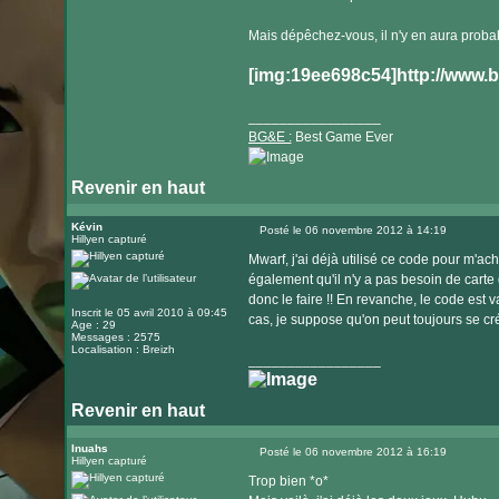
Mais dépêchez-vous, il n'y en aura proba
[img:19ee698c54]http://www.
_________________
BG&E :
Best Game Ever
Revenir en haut
Visiter
le
Kévin
Posté le 06 novembre 2012 à 14:19
Hillyen capturé
Message
site
Mwarf, j'ai déjà utilisé ce code pour m'ac
internet
également qu'il n'y a pas besoin de carte
donc le faire !! En revanche, le code est 
Inscrit le 05 avril 2010 à 09:45
cas, je suppose qu'on peut toujours se c
Age : 29
Messages : 2575
Localisation : Breizh
_________________
Revenir en haut
Inuahs
Posté le 06 novembre 2012 à 16:19
Hillyen capturé
Message
Trop bien *o*