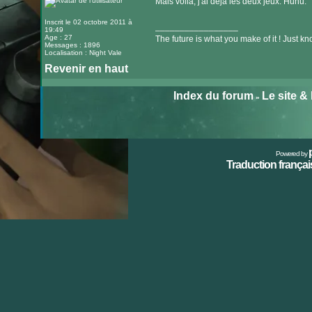
Mais voilà, j'ai déjà les deux jeux. Huhu.
Inscrit le 02 octobre 2011 à
_________________
19:49
Age : 27
The future is what you make of it ! Just k
Messages : 1896
Localisation : Night Vale
Revenir en haut
Index du forum
Le site &
»
Powered by
Traduction français