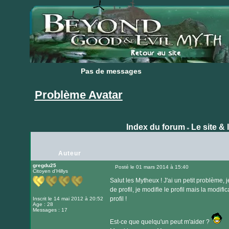
Pas de messages
Pas de messages
Problème Avatar
Index du forum
Le site & 
»
Auteur
gregdu25
Posté le 01 mars 2014 à 15:40
Citoyen d'Hillys
Message
Salut les Mytheux ! J'ai un petit problème
de profil, je modifie le profil mais la modif
profil !
Inscrit le 14 mai 2012 à 20:52
Age : 28
Messages : 17
Est-ce que quelqu'un peut m'aider ?