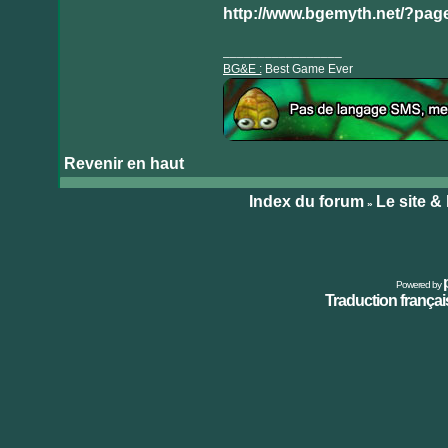
http://www.bgemyth.net/?page
_________________
BG&E :
Best Game Ever
Revenir en haut
Visiter
le
Index du forum
Le site &
»
site
internet
Powered by
Traduction français