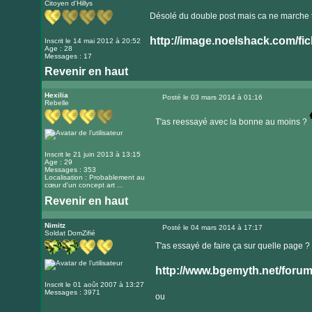
Citoyen d'Hillys
Message
Désolé du double post mais ca ne marche toujo
http://image.noelshack.com/fich
Inscrit le 14 mai 2012 à 20:52
Age : 28
Messages : 17
Revenir en haut
Hexilia
Posté le 03 mars 2014 à 01:16
Rebelle
Message
T'as reessayé avec la bonne au moins ?
Inscrit le 21 juin 2013 à 13:15
Age : 29
Messages : 353
Localisation : Probablement au
cœur d'un concept art ...
Revenir en haut
Nimitz
Posté le 04 mars 2014 à 17:17
Soldat DomZifié
Message
T'as essayé de faire ça sur quelle page ?
http://www.bgemyth.net/forum/pr
Inscrit le 01 août 2007 à 13:27
Messages : 3971
ou