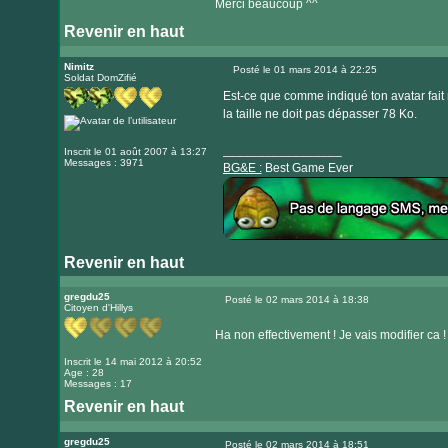
Merci beaucoup ^^
Revenir en haut
Nimitz
Posté le 01 mars 2014 à 22:25
Soldat DomZifié
Message
Est-ce que comme indiqué ton avatar fait 
la taille ne doit pas dépasser 78 Ko.
_________________
Inscrit le 01 août 2007 à 13:27
Messages : 3971
BG&E :
Best Game Ever
Revenir en haut
Visiter
le
gregdu25
Posté le 02 mars 2014 à 18:38
Citoyen d'Hillys
Message
site
internet
Ha non effectivement ! Je vais modifier ca 
Inscrit le 14 mai 2012 à 20:52
Age : 28
Messages : 17
Revenir en haut
gregdu25
Posté le 02 mars 2014 à 18:51