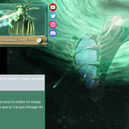
des membres
|
FAQ
 précédent
|
Sujet suivant
ur pour la mettre en image
che que je n'ai pas d'image de