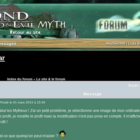
essages
essages
Rechercher
|
Liste 
ar
Index du forum
Le site & le forum
»
Sujet
Message
Posté le 01 mars 2014 à 15:40
Message
alut les Mytheux ! J'ai un petit problème, je sélectionne une image de mon ordinate
e profil, je modifie le profil mais la modification n'est pas prise en compte. Il m'affi
ofil !
st-ce que quelqu'un peut m'aider ?