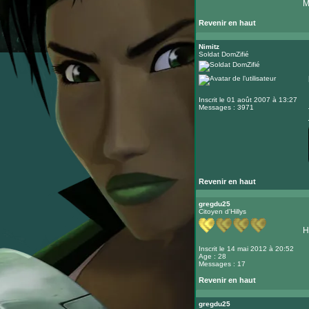
M
Revenir en haut
Nimitz
Soldat DomZifié
Inscrit le 01 août 2007 à 13:27
Messages : 3971
Revenir en haut
gregdu25
Citoyen d'Hillys
H
Inscrit le 14 mai 2012 à 20:52
Age : 28
Messages : 17
Revenir en haut
gregdu25