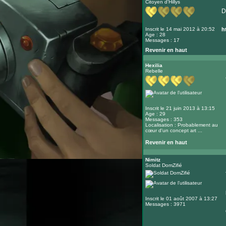
Citoyen d'Hillys
D
Inscrit le 14 mai 2012 à 20:52
h
Age : 28
Messages : 17
Revenir en haut
Hexilia
Rebelle
Inscrit le 21 juin 2013 à 13:15
Age : 29
Messages : 353
Localisation : Probablement au
cœur d'un concept art ...
Revenir en haut
Nimitz
Soldat DomZifié
Inscrit le 01 août 2007 à 13:27
Messages : 3971