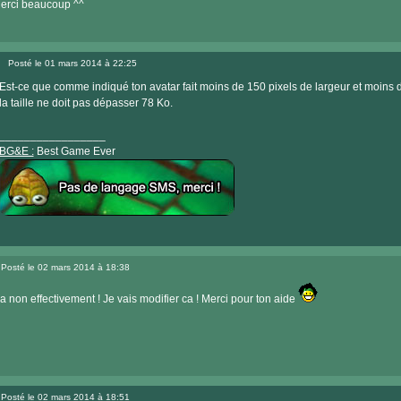
erci beaucoup ^^
Posté le 01 mars 2014 à 22:25
Message
Est-ce que comme indiqué ton avatar fait moins de 150 pixels de largeur et moins 
la taille ne doit pas dépasser 78 Ko.
_________________
BG&E :
Best Game Ever
Visiter
le
Posté le 02 mars 2014 à 18:38
site
Message
internet
a non effectivement ! Je vais modifier ca ! Merci pour ton aide
Posté le 02 mars 2014 à 18:51