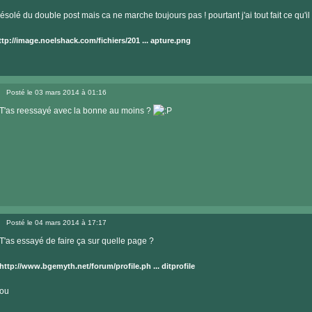
Message
ésolé du double post mais ca ne marche toujours pas ! pourtant j'ai tout fait ce qu'il f
ttp://image.noelshack.com/fichiers/201 ... apture.png
Posté le 03 mars 2014 à 01:16
Message
T'as reessayé avec la bonne au moins ?
Posté le 04 mars 2014 à 17:17
Message
T'as essayé de faire ça sur quelle page ?
http://www.bgemyth.net/forum/profile.ph ... ditprofile
ou