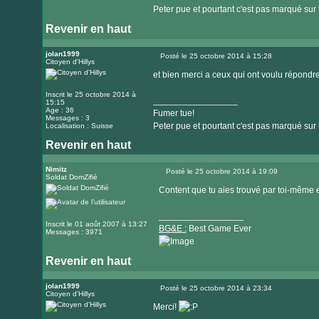
Peter pue et pourtant c'est pas marqué sur 
Revenir en haut
jolan1999
Posté le 25 octobre 2014 à 15:28
Citoyen d'Hillys
Message
et bien merci a ceux qui ont voulu répondre
Inscrit le 25 octobre 2014 à
_________________
15:15
Age : 36
Fumer tue!
Messages : 3
Peter pue et pourtant c'est pas marqué sur 
Localisation : Suisse
Revenir en haut
Nimitz
Posté le 25 octobre 2014 à 19:09
Soldat DomZifié
Message
Content que tu aies trouvé par toi-même
_________________
Inscrit le 01 août 2007 à 13:27
BG&E :
Best Game Ever
Messages : 3971
Revenir en haut
Visiter
le
jolan1999
Posté le 25 octobre 2014 à 23:34
Citoyen d'Hillys
Message
site
Merci!
internet