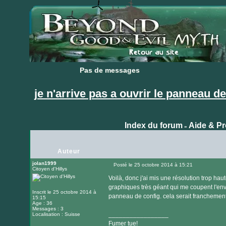
Pas de messages
Pas de messages
je n'arrive pas a ouvrir le panneau de
Index du forum
Aide & P
»
Auteur
jolan1999
Posté le 25 octobre 2014 à 15:21
Citoyen d'Hillys
Message
Voilà, donc j'ai mis une résolution trop ha
graphiques très géant qui me coupent l'env
Inscrit le 25 octobre 2014 à
panneau de config. cela serait francheme
15:15
Age : 36
Messages : 3
_________________
Localisation : Suisse
Fumer tue!