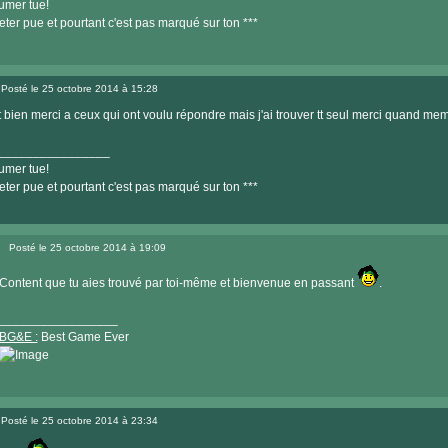
umer tue!
eter pue et pourtant c'est pas marqué sur ton ***
Posté le 25 octobre 2014 à 15:28
Message
t bien merci a ceux qui ont voulu répondre mais j'ai trouver tt seul merci quand me
________________
umer tue!
eter pue et pourtant c'est pas marqué sur ton ***
Posté le 25 octobre 2014 à 19:09
Message
Content que tu aies trouvé par toi-même et bienvenue en passant
.
_________________
BG&E :
Best Game Ever
Visiter
le
Posté le 25 octobre 2014 à 23:34
site
Message
internet