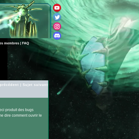
des membres
|
FAQ
 précédent
|
Sujet suivant
eci produit des bugs
me dire comment ouvrir le