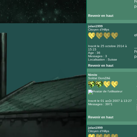
F
P
Revenir en haut
jolan1999
Citoyen d'Hillys
e
_
Inscrit le 25 octobre 2014 à
15:15
F
Age : 36
Messages : 3
P
Localisation : Suisse
Revenir en haut
Nimitz
Soldat DomZifié
Inscrit le 01 août 2007 à 13:27
Messages : 3971
Revenir en haut
jolan1999
Citoyen d'Hillys