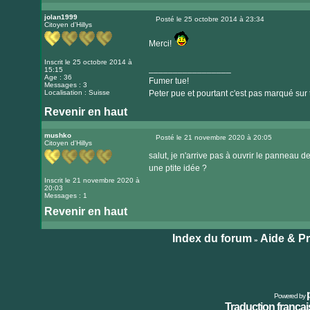
Visiter
le
jolan1999
Posté le 25 octobre 2014 à 23:34
Citoyen d'Hillys
Message
site
internet
Merci!
Inscrit le 25 octobre 2014 à
_________________
15:15
Age : 36
Fumer tue!
Messages : 3
Localisation : Suisse
Peter pue et pourtant c'est pas marqué sur 
Revenir en haut
mushko
Posté le 21 novembre 2020 à 20:05
Citoyen d'Hillys
Message
salut, je n'arrive pas à ouvrir le panneau d
une ptite idée ?
Inscrit le 21 novembre 2020 à
20:03
Messages : 1
Revenir en haut
Index du forum
Aide & P
»
Powered by
Traduction français