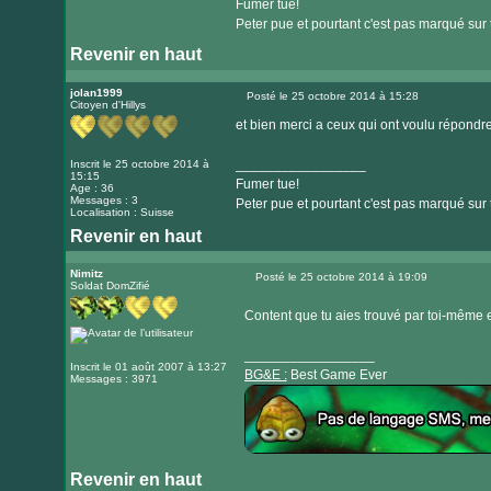
Fumer tue!
Peter pue et pourtant c'est pas marqué sur 
Revenir en haut
jolan1999
Posté le 25 octobre 2014 à 15:28
Citoyen d'Hillys
Message
et bien merci a ceux qui ont voulu répondre
_________________
Inscrit le 25 octobre 2014 à
15:15
Fumer tue!
Age : 36
Messages : 3
Peter pue et pourtant c'est pas marqué sur 
Localisation : Suisse
Revenir en haut
Nimitz
Posté le 25 octobre 2014 à 19:09
Soldat DomZifié
Message
Content que tu aies trouvé par toi-même
_________________
Inscrit le 01 août 2007 à 13:27
BG&E :
Best Game Ever
Messages : 3971
Revenir en haut