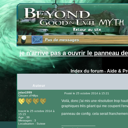
Pas de messages
Pas de messages
je n'arrive pas a ouvrir le panneau de
Index du forum
Aide & P
»
Auteur
jolan1999
Posté le 25 octobre 2014 à 15:21
Citoyen d'Hillys
Message
Voilà, donc j'ai mis une résolution trop ha
graphiques très géant qui me coupent l'env
Inscrit le 25 octobre 2014 à
panneau de config. cela serait francheme
15:15
Age : 36
Messages : 3
Localisation : Suisse
_________________