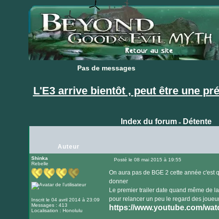
Pas de messages
Pas de messages
L'E3 arrive bientôt , peut être une pr
Index du forum
Détente
»
Auteur
Shinka
Posté le 08 mai 2015 à 19:55
Rebelle
Message
On aura pas de BGE 2 cette année c'est q
donner
Le premier trailer date quand même de la
pour relancer un peu le regard des joueurs 
Inscrit le 04 avril 2014 à 23:09
Messages : 413
https://www.youtube.com/w
Localisation : Honolulu