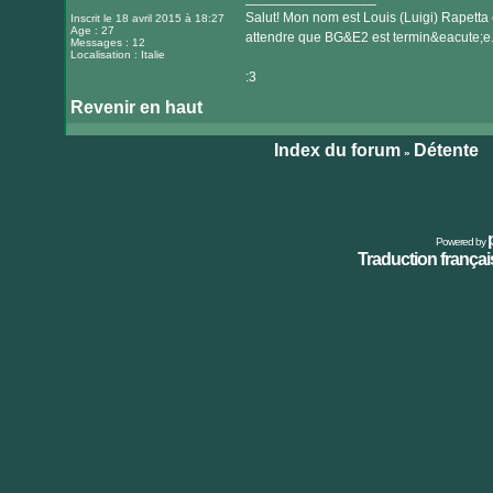
Salut! Mon nom est Louis (Luigi) Rapetta 
Inscrit le 18 avril 2015 à 18:27
Age : 27
attendre que BG&E2 est termin&eacute;e
Messages : 12
Localisation : Italie
:3
Revenir en haut
Index du forum
Détente
»
Powered by
Traduction français