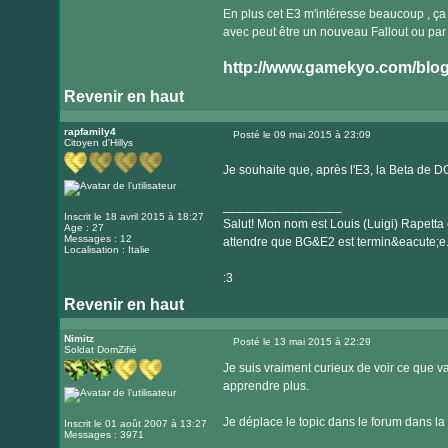
En plus cet E3 m'intéresse beaucoup , ça s
avec peut être un nouveau Fallout ou par
http://www.gamekyo.com/blog
Revenir en haut
rapfamily4
Posté le 09 mai 2015 à 23:09
Citoyen d'Hillys
Message
Je souhaite que, après l'E3, la Beta de 
_________________
Inscrit le 18 avril 2015 à 18:27
Salut! Mon nom est Louis (Luigi) Rapetta 
Age : 27
Messages : 12
attendre que BG&E2 est termin&eacute;e
Localisation : Italie
:3
Revenir en haut
Nimitz
Posté le 13 mai 2015 à 22:29
Soldat DomZifié
Message
Je suis vraiment curieux de voir ce que v
apprendre plus.
Je déplace le topic dans le forum dans la 
Inscrit le 01 août 2007 à 13:27
Messages : 3971