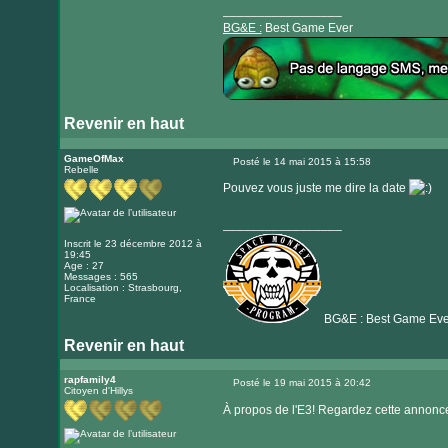
_________________
BG&E :
Best Game Ever
Revenir en haut
Visiter
le
GameOfMax
Posté le 14 mai 2015 à 15:58
Rebelle
Message
site
Pouvez vous juste me dire la date
internet
_________________
Inscrit le 23 décembre 2012 à
19:45
Age : 27
Messages : 565
Localisation : Strasbourg,
France
BG&E : Best Game Eve
Revenir en haut
Visiter
le
rapfamily4
Posté le 19 mai 2015 à 20:42
Citoyen d'Hillys
Message
site
À propos de l'E3! Regardez cette annonc
internet
_________________