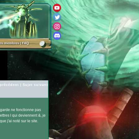
des membres
|
FAQ
 précédent
|
Sujet suivant
vegarde ne fonctionne pas
ettres l qui deviennent &, je
e j'ai noté sur le site.