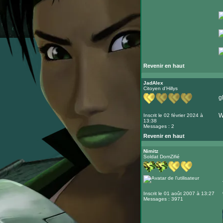
Revenir en haut
JadAlex
Citoyen d'Hillys
g
W
Inscrit le 02 février 2024 à
13:38
Messages : 2
Revenir en haut
Nimitz
Soldat DomZifié
Inscrit le 01 août 2007 à 13:27
Messages : 3971