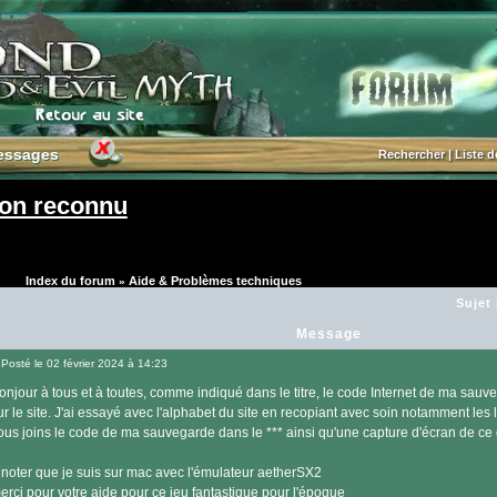
essages
essages
Rechercher
|
Liste 
non reconnu
Index du forum
Aide & Problèmes techniques
»
Sujet
Message
Posté le 02 février 2024 à 14:23
Message
onjour à tous et à toutes, comme indiqué dans le titre, le code Internet de ma sau
ur le site. J'ai essayé avec l'alphabet du site en recopiant avec soin notamment les l
ous joins le code de ma sauvegarde dans le *** ainsi qu'une capture d'écran de ce qu
 noter que je suis sur mac avec l'émulateur aetherSX2
erci pour votre aide pour ce jeu fantastique pour l'époque