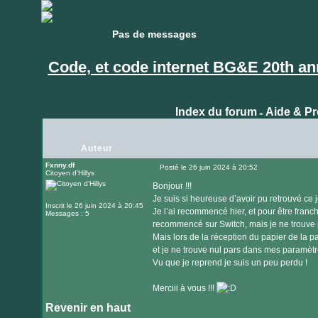
Pas de messages
Pas de messages
Code, et code internet BG&E 20th an
Index du forum
Aide & P
»
Auteur
Fxnny.df
Posté le 26 juin 2024 à 20:52
Citoyen d'Hillys
Message
Bonjour !!!
Je suis si heureuse d’avoir pu retrouvé ce j
Inscrit le 26 juin 2024 à 20:45
Je l’ai recommencé hier, et pour être franch
Messages : 5
recommencé sur Switch, mais je ne trouve p
Mais lors de la réception du papier de la 
et je ne trouve nul pars dans mes paramè
Vu que je reprend je suis un peu perdu !
Merciii à vous !!!
Revenir en haut