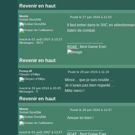
Revenir en haut
Nimitz
Posté le 27 juin 2024 à 21:02
Soldat DomZifié
Message
Il faut entrer dans le SAC en sélectionnant
baton de combat.
Inscrit le 01 août 2007 à 13:27
_________________
Messages : 3971
BG&E :
Best Game Ever
Revenir en haut
Visiter
le
Fxnny.df
Posté le 28 juin 2024 à 11:18
Citoyen d'Hillys
Message
site
Mince… que je suis nouille …
internet
Je n’avais pas bien regardé …
Inscrit le 26 juin 2024 à 20:45
Mille merci !
Messages : 5
Revenir en haut
Nimitz
Posté le 28 juin 2024 à 12:37
Soldat DomZifié
Message
Amuse toi bien !
_________________
Inscrit le 01 août 2007 à 13:27
BG&E :
Best Game Ever