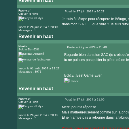
Revenir en haut
Fxnny.df
Posté le 27 juin 2024 à 20:27
Citoyen d'Hillys
Message
Je suis à l’étape pour récupère le Béluga, m
dans mon S.A.C … que faire ? Je suis retou
Inscrit le 26 juin 2024 à 20:45
Messages : 5
Revenir en haut
Nimitz
Posté le 27 juin 2024 à 20:49
Soldat DomZifié
Message
Regarde bien dans ton SAC (je crois qu'el
tu ne puisses pas quitter la pièce où on l
Inscrit le 01 août 2007 à 13:27
_________________
Messages : 3971
BG&E :
Best Game Ever
Revenir en haut
Visiter
le
Fxnny.df
Posté le 27 juin 2024 à 21:00
Citoyen d'Hillys
Message
site
Merci pour ta réponse …
internet
Mais malheureusement comme sur la photo c
Inscrit le 26 juin 2024 à 20:45
Et je n’arrive pas à retourne dans la fabriq
Messages : 5
Vous ne pouvez pas consulter les pièces jointes 