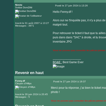
Nimitz
Posté le 27 juin 2024 à 13:26
Soldat DomZifié
Message
Hello Fxnny.df !
Alors oui ne t'inquiète pas, il n'y a plus d
Inscrit le 01 août 2007 à 13:27
malgré tout.
Messages : 3971
Pour retrouver le ticket il faut que tu ail
puis dans dans "SAC" à droite, et tu trouver
inventaire.JPG
Vous ne pouvez pas consulter les pièces jointes
_________________
BG&E :
Best Game Ever
Revenir en haut
Visiter
le
Fxnny.df
Posté le 27 juin 2024 à 19:37
Citoyen d'Hillys
Message
site
Merci pour ta réponse, j’ai bien le ticket m
internet
photo !
Inscrit le 26 juin 2024 à 20:45
Messages : 5
Vous ne pouvez pas consulter les pièces jointes 