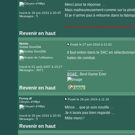
site
Merci pour ta réponse …
internet
Mais malheureusement comme sur la photo c
Inscrit le 26 juin 2024 à 20:45
Et je n’arrive pas à retourne dans la fabriq
Messages : 5
Vous ne pouvez pas consulter les pièces jointes 
Revenir en haut
Nimitz
Posté le 27 juin 2024 à 21:02
Soldat DomZifié
Message
Il faut entrer dans le SAC en sélectionnant
baton de combat.
Inscrit le 01 août 2007 à 13:27
_________________
Messages : 3971
BG&E :
Best Game Ever
Revenir en haut
Visiter
le
Fxnny.df
Posté le 28 juin 2024 à 11:18
Citoyen d'Hillys
Message
site
Mince… que je suis nouille …
internet
Je n’avais pas bien regardé …
Inscrit le 26 juin 2024 à 20:45
Mille merci !
Messages : 5
Revenir en haut