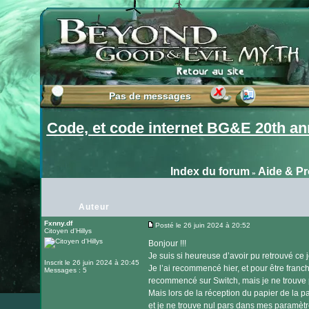
Pas de messages
Pas de messages
Code, et code internet BG&E 20th an
Index du forum
Aide & P
»
Auteur
Fxnny.df
Posté le 26 juin 2024 à 20:52
Citoyen d'Hillys
Message
Bonjour !!!
Je suis si heureuse d’avoir pu retrouvé ce j
Inscrit le 26 juin 2024 à 20:45
Je l’ai recommencé hier, et pour être franch
Messages : 5
recommencé sur Switch, mais je ne trouve p
Mais lors de la réception du papier de la 
et je ne trouve nul pars dans mes paramè