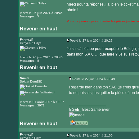
site
Merci pour ta réponse, j’ai bien le ticket m
internet
photo !
Inscrit le 26 juin 2024 à 20:45
Messages : 5
Vous ne pouvez pas consulter les pièces jointes 
Revenir en haut
Fxnny.df
Posté le 27 juin 2024 à 20:27
Citoyen d'Hillys
Message
Je suis à l’étape pour récupère le Béluga, m
dans mon S.A.C … que faire ? Je suis retou
Inscrit le 26 juin 2024 à 20:45
Messages : 5
Revenir en haut
Nimitz
Posté le 27 juin 2024 à 20:49
Soldat DomZifié
Message
Regarde bien dans ton SAC (je crois qu'el
tu ne puisses pas quitter la pièce où on l
Inscrit le 01 août 2007 à 13:27
_________________
Messages : 3971
BG&E :
Best Game Ever
Revenir en haut
Visiter
le
Fxnny.df
Posté le 27 juin 2024 à 21:00
Citoyen d'Hillys
Message