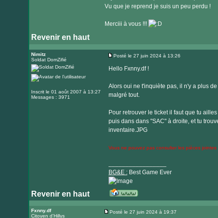
Vu que je reprend je suis un peu perdu !
Merciii à vous !!!
Revenir en haut
Nimitz
Posté le 27 juin 2024 à 13:26
Soldat DomZifié
Message
Hello Fxnny.df !
Alors oui ne t'inquiète pas, il n'y a plus d
Inscrit le 01 août 2007 à 13:27
malgré tout.
Messages : 3971
Pour retrouver le ticket il faut que tu ail
puis dans dans "SAC" à droite, et tu trouver
inventaire.JPG
Vous ne pouvez pas consulter les pièces jointes
_________________
BG&E :
Best Game Ever
Revenir en haut
Visiter
le
Fxnny.df
Posté le 27 juin 2024 à 19:37
Citoyen d'Hillys
Message