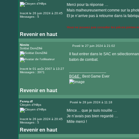
site
Merci pour ta réponse …
internet
Mais malheureusement comme sur la photo c
Inscrit le 26 juin 2024 à 20:45
Et je n’arrive pas à retourne dans la fabriq
Messages : 5
Vous ne pouvez pas consulter les pièces jointes 
Revenir en haut
Nimitz
Posté le 27 juin 2024 à 21:02
Soldat DomZifié
Message
Il faut entrer dans le SAC en sélectionnant
baton de combat.
Inscrit le 01 août 2007 à 13:27
_________________
Messages : 3971
BG&E :
Best Game Ever
Revenir en haut
Visiter
le
Fxnny.df
Posté le 28 juin 2024 à 11:18
Citoyen d'Hillys
Message
site
Mince… que je suis nouille …
internet
Je n’avais pas bien regardé …
Inscrit le 26 juin 2024 à 20:45
Mille merci !
Messages : 5
Revenir en haut