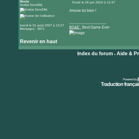
Nimitz
Posté le 28 juin 2024 à 12:37
Soldat DomZifié
Message
Amuse toi bien !
_________________
Inscrit le 01 août 2007 à 13:27
BG&E :
Best Game Ever
Messages : 3971
Revenir en haut
Visiter
le
Index du forum
Aide & P
»
site
internet
Powered by
Traduction français