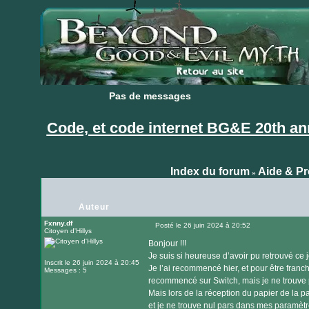
Pas de messages
Pas de messages
Code, et code internet BG&E 20th an
Index du forum
Aide & P
»
Auteur
Fxnny.df
Posté le 26 juin 2024 à 20:52
Citoyen d'Hillys
Message
Bonjour !!!
Je suis si heureuse d’avoir pu retrouvé ce j
Inscrit le 26 juin 2024 à 20:45
Je l’ai recommencé hier, et pour être franch
Messages : 5
recommencé sur Switch, mais je ne trouve p
Mais lors de la réception du papier de la 
et je ne trouve nul pars dans mes paramè