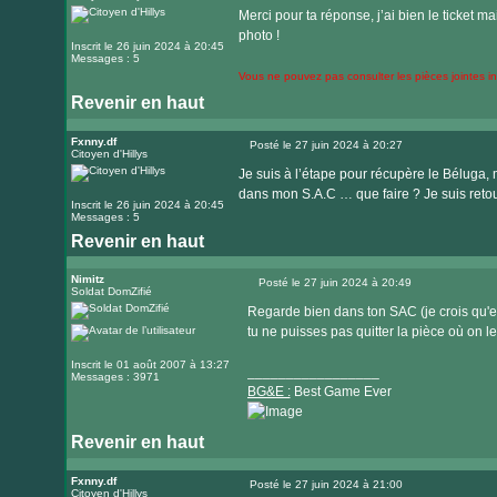
site
Merci pour ta réponse, j’ai bien le ticket m
internet
photo !
Inscrit le 26 juin 2024 à 20:45
Messages : 5
Vous ne pouvez pas consulter les pièces jointes 
Revenir en haut
Fxnny.df
Posté le 27 juin 2024 à 20:27
Citoyen d'Hillys
Message
Je suis à l’étape pour récupère le Béluga, m
dans mon S.A.C … que faire ? Je suis retou
Inscrit le 26 juin 2024 à 20:45
Messages : 5
Revenir en haut
Nimitz
Posté le 27 juin 2024 à 20:49
Soldat DomZifié
Message
Regarde bien dans ton SAC (je crois qu'el
tu ne puisses pas quitter la pièce où on l
Inscrit le 01 août 2007 à 13:27
_________________
Messages : 3971
BG&E :
Best Game Ever
Revenir en haut
Visiter
le
Fxnny.df
Posté le 27 juin 2024 à 21:00
Citoyen d'Hillys
Message