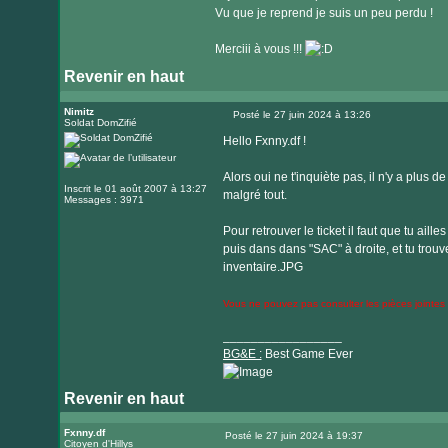
Vu que je reprend je suis un peu perdu !
Merciii à vous !!!
Revenir en haut
Nimitz
Posté le 27 juin 2024 à 13:26
Soldat DomZifié
Message
Hello Fxnny.df !
Alors oui ne t'inquiète pas, il n'y a plus d
Inscrit le 01 août 2007 à 13:27
malgré tout.
Messages : 3971
Pour retrouver le ticket il faut que tu ail
puis dans dans "SAC" à droite, et tu trouver
inventaire.JPG
Vous ne pouvez pas consulter les pièces jointes
_________________
BG&E :
Best Game Ever
Revenir en haut
Visiter
le
Fxnny.df
Posté le 27 juin 2024 à 19:37
Citoyen d'Hillys
Message