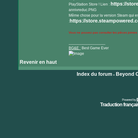
https://stor
PlayStation Store ! Lien :
annivreduc.PNG
Même chose pour la version Steam qui es
https://store.steampowered.c
:
Vous ne pouvez pas consulter les pièces jointes
_________________
BG&E :
Best Game Ever
Revenir en haut
Visiter
le
Index du forum
Beyond G
»
site
internet
Powered by
Traduction français