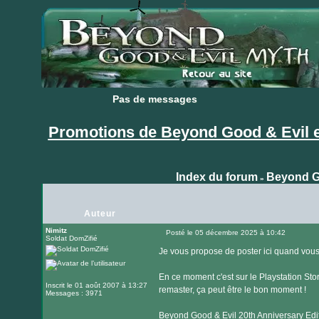
Pas de messages
Pas de messages
Promotions de Beyond Good & Evil et
Index du forum
Beyond G
»
Auteur
Nimitz
Posté le 05 décembre 2025 à 10:42
Soldat DomZifié
Message
Je vous propose de poster ici quand vous 
En ce moment c'est sur le Playstation St
Inscrit le 01 août 2007 à 13:27
remaster, ça peut être le bon moment !
Messages : 3971
Beyond Good & Evil 20th Anniversary Edit