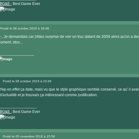
BG&E :
Best Game Ever
Visiter
le
Posté le 08 octobre 2016 à 18:49
site
Message
internet
_-, Je demandais car j'étais surprise de voir un truc datant de 2009 alors qu'on a d
oment, stoo...
________________
Visiter
le
Posté le 08 octobre 2016 à 23:46
site
Message
internet
Yep en effet ça date, mais vu que le style graphique semble conservé, ce qu' il avai
d'actualité et je trouvais ça intéressant comme justification.
_________________
BG&E :
Best Game Ever
Visiter
le
Posté le 05 novembre 2016 à 15:59
site