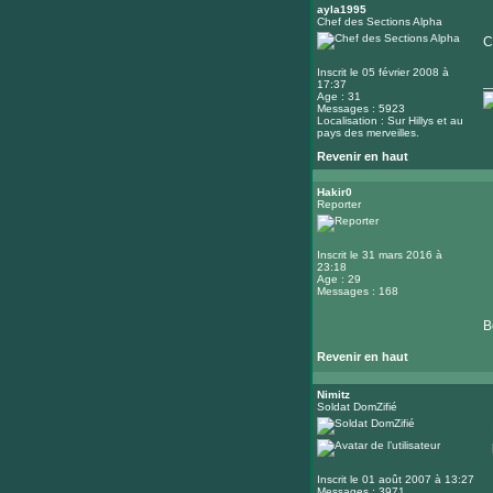
ayla1995
Chef des Sections Alpha
C
Inscrit le 05 février 2008 à
_
17:37
Age : 31
Messages : 5923
Localisation : Sur Hillys et au
pays des merveilles.
Revenir en haut
Hakir0
Reporter
Inscrit le 31 mars 2016 à
23:18
Age : 29
Messages : 168
B
Revenir en haut
Nimitz
Soldat DomZifié
Inscrit le 01 août 2007 à 13:27
Messages : 3971