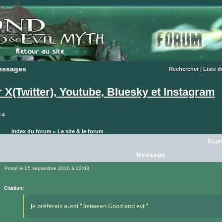
essages
essages
Rechercher
|
Liste 
X(Twitter), Youtube, Bluesky et Instagram
3
4
Index du forum
Le site & le forum
»
Suje
Message
Posté le 05 septembre 2016 à 22:03
Message
Citation:
Je préférais aussi "Between Good and evil"