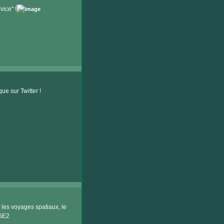
ice" !
e sur Twitter !
les voyages spatiaux, le
BGE2