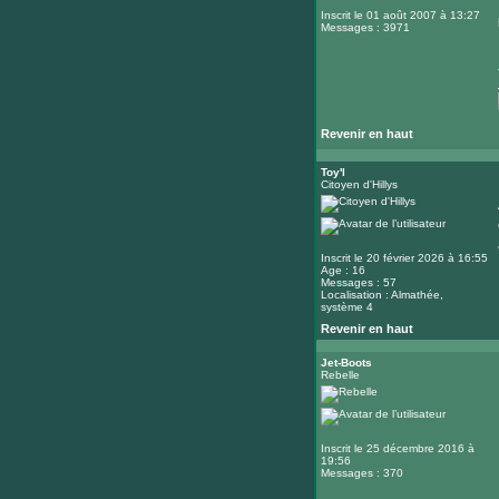
Inscrit le 01 août 2007 à 13:27
Messages : 3971
Revenir en haut
Toy'l
Citoyen d'Hillys
Inscrit le 20 février 2026 à 16:55
Age : 16
Messages : 57
Localisation : Almathée,
système 4
Revenir en haut
Jet-Boots
Rebelle
Inscrit le 25 décembre 2016 à
19:56
Messages : 370