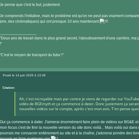
Je pense que c'est le but, justement.
Je comprends l'initiative, mais le problème est qu'on ne peut pas vraiment compar
pire, des cinématiques) qui ont presque 10 ans maintenant
.
_________________
"Deux ans de travail dans le plus grand secret, l'aboutissement d'une carrière, ma pe
!"
"C'est le moyen de transport du futur !"
Posté le 14 juin 2026 à 13:39
Message
Citation:
Ah, c'est incroyable mais par contre je viens de regarder sur YouTube
vidéo de BGEmyth et ça commence à dater. Donc justement ça serait 
nouvelles vidéos sur le compte, après c'est mon avis. T'en pense quoi
Oui ça commence à dater. J'aimerai énormément faire plein de vidéos sur BG&E et 
mon focus c'est de finir la nouvelle version du site donc voilà... Mais voilà oui dan
pourrais me consacrer entièrement au site et à la chaîne, j'adorerai pondre des ton
pouvoir en faire quelques uns
.