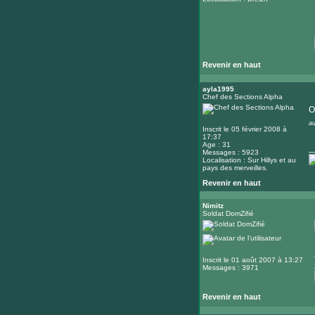
Revenir en haut
ayla1995
Chef des Sections Alpha
O
au
Inscrit le 05 février 2008 à
17:37
Age : 31
_
Messages : 5923
Localisation : Sur Hillys et au
pays des merveilles.
Revenir en haut
Nimitz
Soldat DomZifié
Inscrit le 01 août 2007 à 13:27
Messages : 3971
Revenir en haut