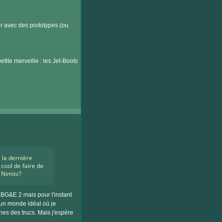
er avec des prototypes (ou
tite merveille : les Jet-Boots
 la dernière
cool de faire de
 Nimitz?
BG&E 2 mais pour l'instant
s un monde idéal où je
nes des trucs. Mais j'espère