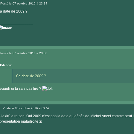
le
Posté le 07 octobre 2016 à 23:14
site
Message
internet
a date de 2009 ?
________________
Visiter
le
Posté le 07 octobre 2016 à 23:30
site
Message
internet
Citation:
Ca date de 2009 ?
euuuh ui tu sais pas lire ?
Posté le 08 octobre 2016 à 09:59
Message
Hakir0 a raison. Oui 2009 n'est pas la date du décès de Michel Ancel comme peut le
présentation maladroite :p
_________________