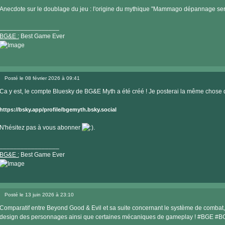
Message
internet
Anecdote sur le doublage du jeu : l'origine du mythique "Mammago dépannage serv
_________________
BG&E :
Best Game Ever
Visiter
le
Posté le 08 février 2026 à 09:41
site
Message
internet
Ca y est, le compte Bluesky de BG&E Myth a été créé ! Je posterai la même chose qu
https://bsky.app/profile/bgemyth.bsky.social
N'hésitez pas à vous abonner
.
_________________
BG&E :
Best Game Ever
Visiter
le
Posté le 13 juin 2026 à 23:10
site
Message
internet
Comparatif entre Beyond Good & Evil et sa suite concernant le système de combat, 
design des personnages ainsi que certaines mécaniques de gameplay ! #BGE #