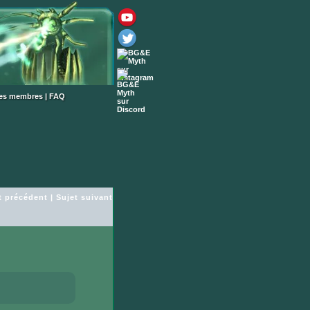
des membres
|
FAQ
t précédent
|
Sujet suivant