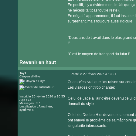
En positif, il y a évidemment le fait que
ne nécessitait pas tout le reste).
En négatif, apparemment, il faut installer
surprenant, mais toujours aussi ridicule.
_________________
"Deux ans de travail dans le plus grand se
!"
"C'est le moyen de transport du futur !"
Revenir en haut
Toy'l
Posté le 27 février 2026 à 13:21
Citoyen d'Hillys
Message
Ouais, c'est vrai que t'as raison sur certain
Les visages ont trop changé:
Inscrit le 20 février 2026 à 16:55
Celui de Jade a l'air d'être devenu celui d'
Age : 16
Messages : 57
donnait du style.
Localisation : Almathée,
système 4
Celui de Double H et devenu totalement cr
ont enlevé le problème de sa mâchoire qui
singularité intéressante.