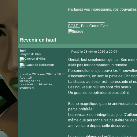
Partagez vos impressions, vos trouvailles et
_________________
BG&E :
Best Game Ever
Revenir en haut
Visiter
le
Toy'l
Posté le 23 février 2026 à 20:04
Citoyen d'Hillys
Message
site
Génial, tout simplement génial. Bon mêm
internet
allait pas leur demander un remake.
Personnellement je trouve les 4 nouvelle
Inscrit le 20 février 2026 à 16:55
d'instruments, on sent la patte de Christop
Age : 16
Messages : 57
La chasse au trésor est intéressante et n
Localisation : Almathée,
Les nouveaux MDisks sont très beaux.
système 4
Un graphisme optimisé et plus défini.
Et une magnifique galerie anniversaire 
partie préférée:
Les niveaux non-intégrés au jeu. D'ailleur
même que personne n'a peut-être vu depui
anniversaire depuis cette découverte.
Le seul problème est qu'il sont utilisé un