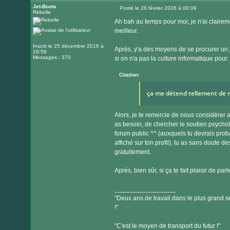
Jet-Boots
Posté le 26 février 2026 à 00:09
Rebelle
Message
Ah bah au temps pour moi, je n'ai clairem
meilleur.
Inscrit le 25 décembre 2016 à
Après, y'a des moyens de se procurer un 
19:56
Messages : 370
si on n'a pas la culture informatique pour.
Citation:
ça me détend tellement de r
Alors, je te remercie de nous considérer 
as besoin, de chercher le soutien psycho
forum public ^^ (auxquels tu devrais probab
affiché sur ton profil), tu as sans doute d
gratuitement.
Après, bien sûr, si ça te fait plaisir de p
_________________
"Deux ans de travail dans le plus grand se
!"
"C'est le moyen de transport du futur !"