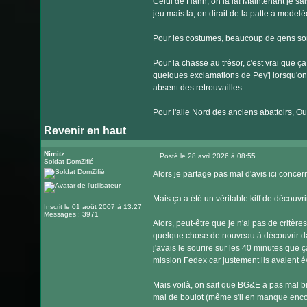
Celui de Hahn, oh la la! Maintenant je sais
jeu mais là, on dirait de la patte à modelé
Pour les costumes, beaucoup de gens sont 
Pour la chasse au trésor, c'est vrai que ça
quelques exclamations de Pey'j lorsqu'on ve
absent des retrouvailles.
Pour l'aile Nord des anciens abattoirs, Oua
Revenir en haut
Nimitz
Posté le 28 avril 2026 à 08:55
Soldat DomZifié
Message
Alors je partage pas mal d'avis ici conce
Mais ça a été un véritable kiff de découvri
Inscrit le 01 août 2007 à 13:27
Messages : 3971
Alors, peut-être que je n'ai pas de critère
quelque chose de nouveau à découvrir da
j'avais le sourire sur les 40 minutes que ç
mission Fedex car justement ils avaient évit
Mais voilà, on sait que BG&E a pas mal bi
mal de boulot (même s'il en manque encor