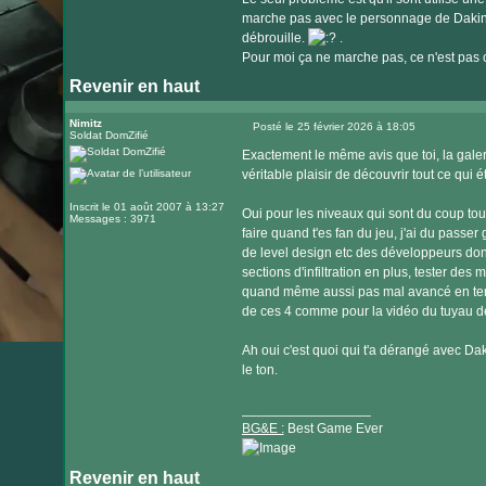
marche pas avec le personnage de Dakini.
débrouille.
.
Pour moi ça ne marche pas, ce n'est pas co
Revenir en haut
Nimitz
Posté le 25 février 2026 à 18:05
Soldat DomZifié
Message
Exactement le même avis que toi, la galeri
véritable plaisir de découvrir tout ce qui 
Inscrit le 01 août 2007 à 13:27
Oui pour les niveaux qui sont du coup tous
Messages : 3971
faire quand t'es fan du jeu, j'ai du passer
de level design etc des développeurs donc
sections d'infiltration en plus, tester des
quand même aussi pas mal avancé en term
de ces 4 comme pour la vidéo du tuyau de
Ah oui c'est quoi qui t'a dérangé avec Daki
le ton.
_________________
BG&E :
Best Game Ever
Revenir en haut