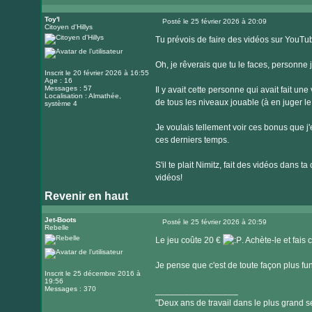
Visiter
le
Toy'l
Posté le 25 février 2026 à 20:09
Citoyen d'Hillys
Message
site
Tu prévois de faire des vidéos sur YouT
internet
Oh, je rêverais que tu le faces, personne 
Inscrit le 20 février 2026 à 16:55
Age : 16
Messages : 57
Il y avait cette personne qui avait fait un
Localisation : Almathée,
de tous les niveaux jouable (à en juger 
système 4
Je voulais tellement voir ces bonus que j'e
ces derniers temps.
S'il te plait Nimitz, fait des vidéos dans 
vidéos!
Revenir en haut
Jet-Boots
Posté le 25 février 2026 à 20:59
Rebelle
Message
Le jeu coûte 20 €
. Achète-le et fais
Je pense que c'est de toute façon plus fu
Inscrit le 25 décembre 2016 à
19:56
Messages : 370
_________________
"Deux ans de travail dans le plus grand se