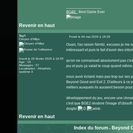
_________________
BG&E :
Best Game Ever
Revenir en haut
Visiter
le
Toy'l
Posté le 04 mai 2026 à 18:28
Citoyen d'Hillys
Message
site
Ouais, t'as raison Nimitz, excuses je me s
internet
intéressant et puis le fait d'avoir des inf
Inscrit le 20 février 2026 à 16:55
qu'on ne connaissait absolument pas c'es
Age : 16
Messages : 57
jeu et puis ça valait le coup quand même.
Localisation : Almathée,
système 4
nous avoir éclairé mais pas trop sur ses 
Beyond Good and Evil 2. D'ailleurs à ce pr
métiers auxquels ils auraient besoin pour 
développement du jeu, encore une chose f
c'est que BGE2 réodore l'image d'Ubisoft 
doigts!
Revenir en haut
Index du forum
Beyond G
»