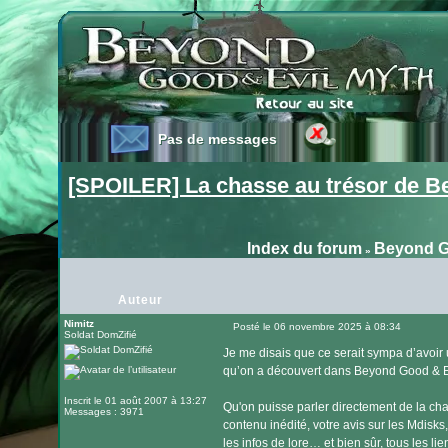
Pas de messages
Pas de messages
[SPOILER] La chasse au trésor de B
Index du forum
Beyond G
»
Auteur
Nimitz
Posté le 06 novembre 2025 à 08:34
Soldat DomZifié
Message
Je me disais que ce serait sympa d’avoir
qu’on a découvert dans Beyond Good & Ev
Inscrit le 01 août 2007 à 13:27
Qu'on puisse parler directement de la c
Messages : 3971
contenu inédité, votre avis sur les Mdisks
les infos de lore… et bien sûr, tous les l