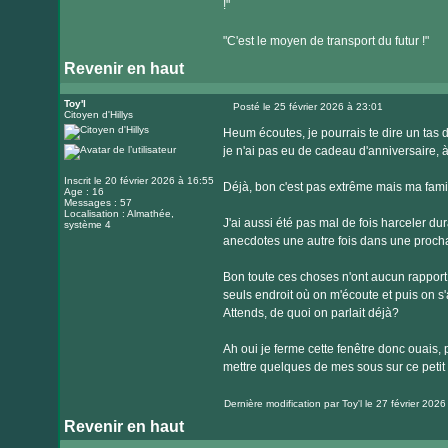
!"
"C'est le moyen de transport du futur !"
Revenir en haut
Toy'l
Posté le 25 février 2026 à 23:01
Citoyen d'Hillys
Message
Heum écoutes, je pourrais te dire un tas de
je n'ai pas eu de cadeau d'anniversaire, à 
Inscrit le 20 février 2026 à 16:55
Déjà, bon c'est pas extrême mais ma famil
Age : 16
Messages : 57
Localisation : Almathée,
J'ai aussi été pas mal de fois harceler dur
système 4
anecdotes une autre fois dans une procha
Bon toute ces choses n'ont aucun rapport
seuls endroit où on m'écoute et puis on s'
Attends, de quoi on parlait déjà?
Ah oui je ferme cette fenêtre donc ouais,
mettre quelques de mes sous sur ce petit p
Dernière modification par
Toy'l
le 27 février 2026 
Revenir en haut