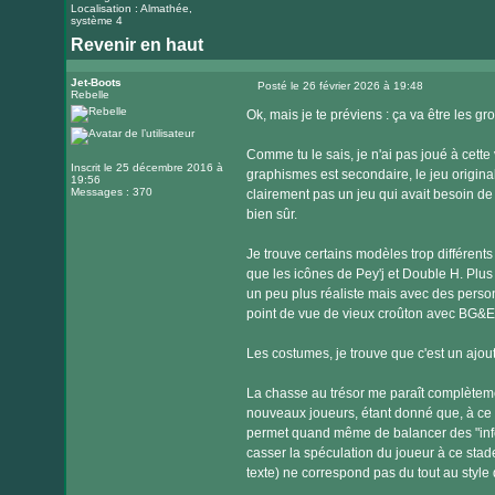
Localisation : Almathée,
système 4
Revenir en haut
Jet-Boots
Posté le 26 février 2026 à 19:48
Rebelle
Message
Ok, mais je te préviens : ça va être les 
Comme tu le sais, je n'ai pas joué à cette 
Inscrit le 25 décembre 2016 à
graphismes est secondaire, le jeu original 
19:56
Messages : 370
clairement pas un jeu qui avait besoin de
bien sûr.
Je trouve certains modèles trop différents 
que les icônes de Pey'j et Double H. Plus 
un peu plus réaliste mais avec des perso
point de vue de vieux croûton avec BG&E (
Les costumes, je trouve que c'est un ajout 
La chasse au trésor me paraît complèteme
nouveaux joueurs, étant donné que, à ce s
permet quand même de balancer des "infos
casser la spéculation du joueur à ce stade
texte) ne correspond pas du tout au style 