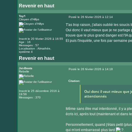
Revenir en haut
Toy'l
Posté le 26 février 2026 à 12:14
Citoyen d'Hillys
Message
T'as trop raison, j'allais oublié les souci
Oui donc il vaut mieux que je ne partage 
trouve que le plus grand danger est l'IA qu
Inscrit le 20 février 2026 à 16:55
Et puis t'inquiète, une fois par semaine p
Age : 16
Messages : 57
Localisation : Almathée,
système 4
Revenir en haut
Jet-Boots
Posté le 26 février 2026 à 14:18
Rebelle
Message
Citation:
Oui donc il vaut mieux que j
Inscrit le 25 décembre 2016 à
19:56
attentionnés
Messages : 370
Même sans être mal intentionné, il y a pl
écris ici, après tout (maintenant et dans le
Personnellement, quand j'étais petit (plus j
qui m'ont embarrassé plus tard
.