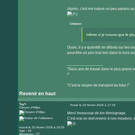
(Après, c'est ma nature un peu parano aus
.)
Citation:
même si je trouve que le plu
Ouais, il y a quantité de débats sur les u
peut-être un peu trop loin dans le hors-su
_________________
"Deux ans de travail dans le plus grand se
!"
"C'est le moyen de transport du futur !"
Revenir en haut
Toy'l
Posté le 26 février 2026 à 17:19
Citoyen d'Hillys
Message
Merci beaucoup de ton témoignage.
C'est vrai on doit revenir à nos moutons,
Inscrit le 20 février 2026 à 16:55
Age : 16
Messages : 57