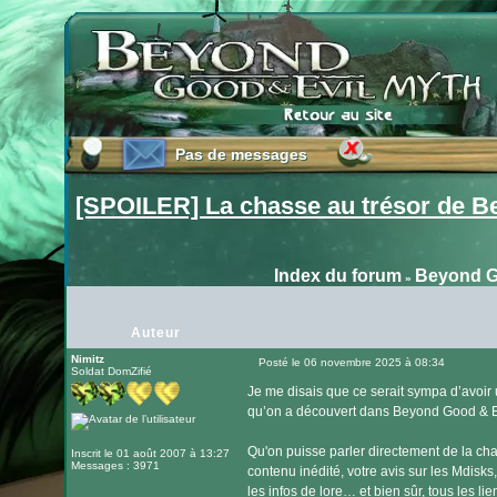
Pas de messages
Pas de messages
[SPOILER] La chasse au trésor de B
Index du forum
Beyond G
»
Auteur
Nimitz
Posté le 06 novembre 2025 à 08:34
Soldat DomZifié
Message
Je me disais que ce serait sympa d’avoir
qu’on a découvert dans Beyond Good & Ev
Qu'on puisse parler directement de la c
Inscrit le 01 août 2007 à 13:27
Messages : 3971
contenu inédité, votre avis sur les Mdisks
les infos de lore… et bien sûr, tous les l