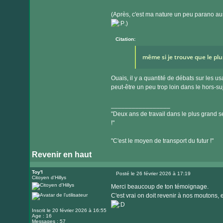
(Après, c'est ma nature un peu parano aus
.)
Citation:
même si je trouve que le plu
Ouais, il y a quantité de débats sur les u
peut-être un peu trop loin dans le hors-su
_________________
"Deux ans de travail dans le plus grand se
!"
"C'est le moyen de transport du futur !"
Revenir en haut
Toy'l
Posté le 26 février 2026 à 17:19
Citoyen d'Hillys
Message
Merci beaucoup de ton témoignage.
C'est vrai on doit revenir à nos moutons,
Inscrit le 20 février 2026 à 16:55
Age : 16
Messages : 57