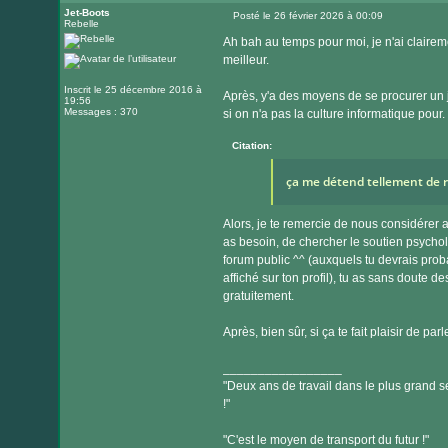
Jet-Boots
Posté le 26 février 2026 à 00:09
Rebelle
Message
Ah bah au temps pour moi, je n'ai clairem
meilleur.
Inscrit le 25 décembre 2016 à
Après, y'a des moyens de se procurer un 
19:56
Messages : 370
si on n'a pas la culture informatique pour.
Citation:
ça me détend tellement de r
Alors, je te remercie de nous considérer 
as besoin, de chercher le soutien psycho
forum public ^^ (auxquels tu devrais probab
affiché sur ton profil), tu as sans doute d
gratuitement.
Après, bien sûr, si ça te fait plaisir de p
_________________
"Deux ans de travail dans le plus grand se
!"
"C'est le moyen de transport du futur !"