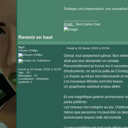
Partagez vos impressions, vos trouvailles et
_________________
BG&E :
Best Game Ever
Revenir en haut
Visiter
le
Toy'l
Posté le 23 février 2026 à 20:04
Citoyen d'Hillys
Message
site
Génial, tout simplement génial. Bon mêm
internet
allait pas leur demander un remake.
Personnellement je trouve les 4 nouvelle
Inscrit le 20 février 2026 à 16:55
d'instruments, on sent la patte de Christop
Age : 16
Messages : 57
La chasse au trésor est intéressante et n
Localisation : Almathée,
Les nouveaux MDisks sont très beaux.
système 4
Un graphisme optimisé et plus défini.
Et une magnifique galerie anniversaire 
partie préférée:
Les niveaux non-intégrés au jeu. D'ailleur
même que personne n'a peut-être vu depui
anniversaire depuis cette découverte.
Le seul problème est qu'il sont utilisé un