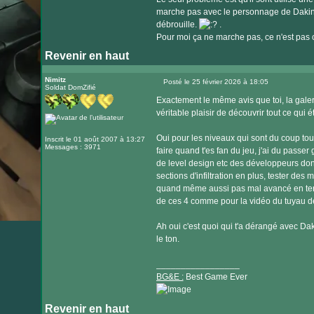
marche pas avec le personnage de Dakini.
débrouille.
.
Pour moi ça ne marche pas, ce n'est pas co
Revenir en haut
Nimitz
Posté le 25 février 2026 à 18:05
Soldat DomZifié
Message
Exactement le même avis que toi, la galeri
véritable plaisir de découvrir tout ce qui 
Oui pour les niveaux qui sont du coup tous
Inscrit le 01 août 2007 à 13:27
Messages : 3971
faire quand t'es fan du jeu, j'ai du passer
de level design etc des développeurs donc
sections d'infiltration en plus, tester des
quand même aussi pas mal avancé en term
de ces 4 comme pour la vidéo du tuyau de
Ah oui c'est quoi qui t'a dérangé avec Daki
le ton.
_________________
BG&E :
Best Game Ever
Revenir en haut