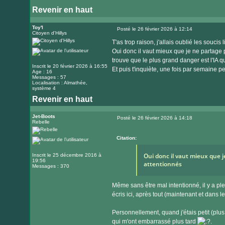
Revenir en haut
Toy'l
Posté le 26 février 2026 à 12:14
Citoyen d'Hillys
Message
T'as trop raison, j'allais oublié les souci
Oui donc il vaut mieux que je ne partage 
trouve que le plus grand danger est l'IA qu
Inscrit le 20 février 2026 à 16:55
Et puis t'inquiète, une fois par semaine p
Age : 16
Messages : 57
Localisation : Almathée,
système 4
Revenir en haut
Jet-Boots
Posté le 26 février 2026 à 14:18
Rebelle
Message
Citation:
Oui donc il vaut mieux que j
Inscrit le 25 décembre 2016 à
19:56
attentionnés
Messages : 370
Même sans être mal intentionné, il y a pl
écris ici, après tout (maintenant et dans le
Personnellement, quand j'étais petit (plus j
qui m'ont embarrassé plus tard
.