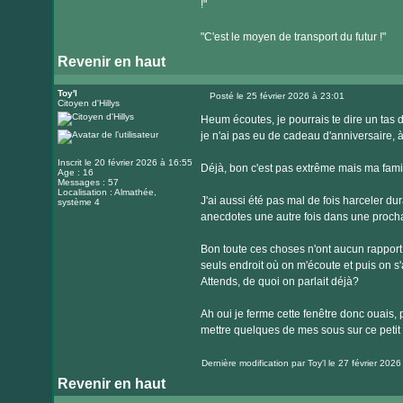
!"
"C'est le moyen de transport du futur !"
Revenir en haut
Toy'l
Posté le 25 février 2026 à 23:01
Citoyen d'Hillys
Message
Heum écoutes, je pourrais te dire un tas de
je n'ai pas eu de cadeau d'anniversaire, à 
Inscrit le 20 février 2026 à 16:55
Déjà, bon c'est pas extrême mais ma famil
Age : 16
Messages : 57
Localisation : Almathée,
J'ai aussi été pas mal de fois harceler dur
système 4
anecdotes une autre fois dans une procha
Bon toute ces choses n'ont aucun rapport
seuls endroit où on m'écoute et puis on s'
Attends, de quoi on parlait déjà?
Ah oui je ferme cette fenêtre donc ouais,
mettre quelques de mes sous sur ce petit p
Dernière modification par
Toy'l
le 27 février 2026 
Revenir en haut