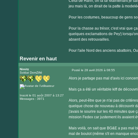
Celui de Hahn, oh la la! Maintenant je sais
jeu mais là, on dirait de la patte à modelé
Pour les costumes, beaucoup de gens sont 
Pour la chasse au trésor, c'est vrai que ça
quelques exclamations de Pey'j lorsqu'on ve
absent des retrouvailles.
Pour l'aile Nord des anciens abattoirs, Oua
Revenir en haut
Nimitz
Posté le 28 avril 2026 à 08:55
Soldat DomZifié
Message
Alors je partage pas mal d'avis ici conce
Mais ça a été un véritable kiff de découvri
Inscrit le 01 août 2007 à 13:27
Messages : 3971
Alors, peut-être que je n'ai pas de critère
quelque chose de nouveau à découvrir da
j'avais le sourire sur les 40 minutes que ç
mission Fedex car justement ils avaient évit
Mais voilà, on sait que BG&E a pas mal bi
mal de boulot (même s'il en manque encor