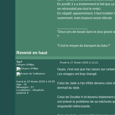
En positif, il y a évidemment le fait que
ne nécessitait pas tout le reste).
En négatif, apparemment, il faut installer
surprenant, mais toujours aussi ridicule.
_________________
"Deux ans de travail dans le plus grand se
!"
"C'est le moyen de transport du futur !"
Revenir en haut
Toy'l
Posté le 27 février 2026 à 13:21
Citoyen d'Hillys
Message
Ouais, c'est vrai que t'as raison sur certain
Les visages ont trop changé:
Inscrit le 20 février 2026 à 16:55
Celui de Jade a l'air d'être devenu celui d'
Age : 16
Messages : 57
donnait du style.
Localisation : Almathée,
système 4
Celui de Double H et devenu totalement cr
ont enlevé le problème de sa mâchoire qui
singularité intéressante.