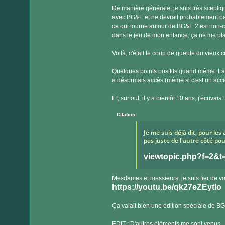
De manière générale, je suis très sceptiq
avec BG&E et ne devrait probablement pas
ce qui tourne autour de BG&E 2 est non-ca
dans le jeu de mon enfance, ça ne me pla
Voilà, c'était le coup de gueule du vieux 
Quelques points positifs quand même. La
a désormais accès (même si c'est un acci
Et, surtout, il y a bientôt 10 ans, j'écrivais :
Citation:
Je me suis déjà dit, pour les 
pas juste de l'autre côté pou
viewtopic.php?f=2&
Mesdames et messieurs, je suis fier de v
https://youtu.be/qk27eZEytIo
Ça valait bien une édition spéciale de B
EDIT : D'autres éléments me sont venus.