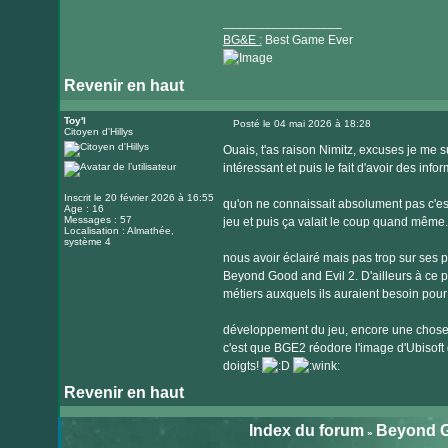
_________________
BG&E :
Best Game Ever
Revenir en haut
Visiter
le
Toy'l
Posté le 04 mai 2026 à 18:28
Citoyen d'Hillys
Message
site
Ouais, t'as raison Nimitz, excuses je me s
internet
intéressant et puis le fait d'avoir des inf
Inscrit le 20 février 2026 à 16:55
qu'on ne connaissait absolument pas c'es
Age : 16
Messages : 57
jeu et puis ça valait le coup quand même.
Localisation : Almathée,
système 4
nous avoir éclairé mais pas trop sur ses 
Beyond Good and Evil 2. D'ailleurs à ce pr
métiers auxquels ils auraient besoin pour 
développement du jeu, encore une chose f
c'est que BGE2 réodore l'image d'Ubisoft 
doigts!
Revenir en haut
Index du forum
Beyond G
»