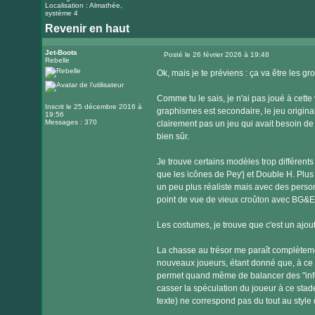
Localisation : Almathée,
système 4
Revenir en haut
Jet-Boots
Posté le 26 février 2026 à 19:48
Rebelle
Message
Ok, mais je te préviens : ça va être les 
Comme tu le sais, je n'ai pas joué à cette 
Inscrit le 25 décembre 2016 à
graphismes est secondaire, le jeu original 
19:56
Messages : 370
clairement pas un jeu qui avait besoin de
bien sûr.
Je trouve certains modèles trop différents 
que les icônes de Pey'j et Double H. Plus 
un peu plus réaliste mais avec des perso
point de vue de vieux croûton avec BG&E (
Les costumes, je trouve que c'est un ajout 
La chasse au trésor me paraît complèteme
nouveaux joueurs, étant donné que, à ce s
permet quand même de balancer des "infos
casser la spéculation du joueur à ce stade
texte) ne correspond pas du tout au style 