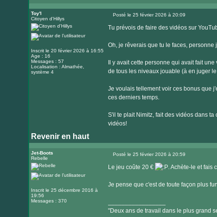
Visiter
le
Toy'l
Posté le 25 février 2026 à 20:09
Citoyen d'Hillys
Message
site
Tu prévois de faire des vidéos sur YouT
internet
Oh, je rêverais que tu le faces, personne 
Inscrit le 20 février 2026 à 16:55
Age : 16
Messages : 57
Il y avait cette personne qui avait fait un
Localisation : Almathée,
de tous les niveaux jouable (à en juger 
système 4
Je voulais tellement voir ces bonus que j'e
ces derniers temps.
S'il te plait Nimitz, fait des vidéos dans 
vidéos!
Revenir en haut
Jet-Boots
Posté le 25 février 2026 à 20:59
Rebelle
Message
Le jeu coûte 20 €
. Achète-le et fais
Je pense que c'est de toute façon plus fu
Inscrit le 25 décembre 2016 à
19:56
Messages : 370
_________________
"Deux ans de travail dans le plus grand se