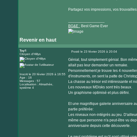
Partagez vos impressions, vos trouvailles et
_________________
BG&E :
Best Game Ever
Revenir en haut
Visiter
le
Toy'l
Posté le 23 février 2026 à 20:04
Citoyen d'Hillys
Message
site
Génial, tout simplement génial. Bon mêm
internet
allait pas leur demander un remake.
Personnellement je trouve les 4 nouvelle
Inscrit le 20 février 2026 à 16:55
d'instruments, on sent la patte de Christop
Age : 16
Messages : 57
La chasse au trésor est intéressante et n
Localisation : Almathée,
Les nouveaux MDisks sont très beaux.
système 4
Un graphisme optimisé et plus défini.
Et une magnifique galerie anniversaire 
partie préférée:
Les niveaux non-intégrés au jeu. D'ailleur
même que personne n'a peut-être vu depui
anniversaire depuis cette découverte.
Le seul problème est qu'il sont utilisé un