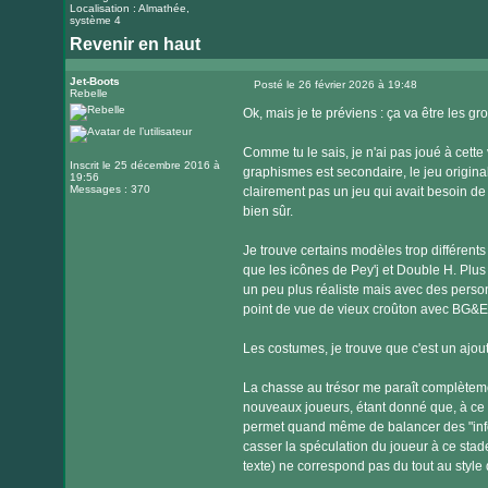
Localisation : Almathée,
système 4
Revenir en haut
Jet-Boots
Posté le 26 février 2026 à 19:48
Rebelle
Message
Ok, mais je te préviens : ça va être les 
Comme tu le sais, je n'ai pas joué à cette 
Inscrit le 25 décembre 2016 à
graphismes est secondaire, le jeu original 
19:56
Messages : 370
clairement pas un jeu qui avait besoin de
bien sûr.
Je trouve certains modèles trop différents 
que les icônes de Pey'j et Double H. Plus 
un peu plus réaliste mais avec des perso
point de vue de vieux croûton avec BG&E (
Les costumes, je trouve que c'est un ajout 
La chasse au trésor me paraît complèteme
nouveaux joueurs, étant donné que, à ce s
permet quand même de balancer des "infos
casser la spéculation du joueur à ce stade
texte) ne correspond pas du tout au style 