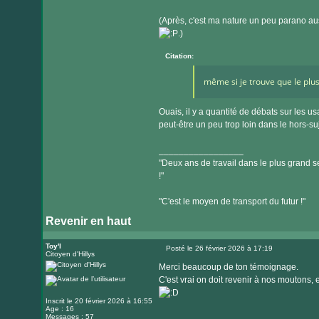
(Après, c'est ma nature un peu parano aus
.)
Citation:
même si je trouve que le plus
Ouais, il y a quantité de débats sur les u
peut-être un peu trop loin dans le hors-su
_________________
"Deux ans de travail dans le plus grand se
!"
"C'est le moyen de transport du futur !"
Revenir en haut
Toy'l
Posté le 26 février 2026 à 17:19
Citoyen d'Hillys
Message
Merci beaucoup de ton témoignage.
C'est vrai on doit revenir à nos moutons,
Inscrit le 20 février 2026 à 16:55
Age : 16
Messages : 57