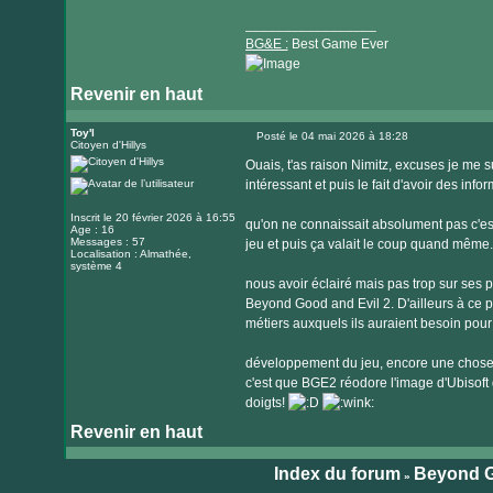
_________________
BG&E :
Best Game Ever
Revenir en haut
Visiter
le
Toy'l
Posté le 04 mai 2026 à 18:28
Citoyen d'Hillys
Message
site
Ouais, t'as raison Nimitz, excuses je me s
internet
intéressant et puis le fait d'avoir des inf
Inscrit le 20 février 2026 à 16:55
qu'on ne connaissait absolument pas c'es
Age : 16
Messages : 57
jeu et puis ça valait le coup quand même.
Localisation : Almathée,
système 4
nous avoir éclairé mais pas trop sur ses 
Beyond Good and Evil 2. D'ailleurs à ce pr
métiers auxquels ils auraient besoin pour 
développement du jeu, encore une chose f
c'est que BGE2 réodore l'image d'Ubisoft 
doigts!
Revenir en haut
Index du forum
Beyond G
»