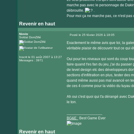
marche pas avec le personnage de Dakini.
débrouille.
.
Pour moi ça ne marche pas, ce n'est pas co
Revenir en haut
Nimitz
Posté le 25 février 2026 à 18:05
Soldat DomZifié
Message
Exactement le même avis que toi, la galeri
véritable plaisir de découvrir tout ce qui 
Inscrit le 01 août 2007 à 13:27
Oui pour les niveaux qui sont du coup tous
Messages : 3971
faire quand t'es fan du jeu, j'ai du passer
de level design etc des développeurs donc
sections d'infiltration en plus, tester des
quand même aussi pas mal avancé en term
de ces 4 comme pour la vidéo du tuyau de
Ah oui c'est quoi qui t'a dérangé avec Daki
le ton.
_________________
BG&E :
Best Game Ever
Revenir en haut