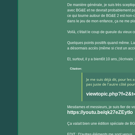
De manière générale, je suis très sceptiq
avec BG&E et ne devrait probablement pas
ce qui tourne autour de BG&E 2 est non-ca
dans le jeu de mon enfance, ça ne me pla
Voilà, c'était le coup de gueule du vieux 
Quelques points positifs quand même. La
a désormais accès (même si c'est un acci
Et, surtout, il y a bientôt 10 ans, j'écrivais :
Citation:
Je me suis déjà dit, pour les a
pas juste de l'autre côté pou
viewtopic.php?f=2&
Mesdames et messieurs, je suis fier de v
https://youtu.be/qk27eZEytIo
Ça valait bien une édition spéciale de B
EDIT : D'autres éléments me sont venus.