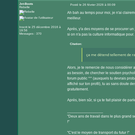
Jet-Boots
Posté le 26 février 2026 à 00:09
Rebelle
Message
Ah bah au temps pour moi, je n'ai clairem
meilleur.
Inscrit le 25 décembre 2016 à
Après, y'a des moyens de se procurer un 
19:56
Messages : 370
si on n'a pas la culture informatique pour.
Citation:
ça me détend tellement de ra
Alors, je te remercie de nous considérer 
as besoin, de chercher le soutien psycho
forum public ^^ (auxquels tu devrais probab
affiché sur ton profil), tu as sans doute d
gratuitement.
Après, bien sûr, si ça te fait plaisir de p
_________________
"Deux ans de travail dans le plus grand se
!"
"C'est le moyen de transport du futur !"