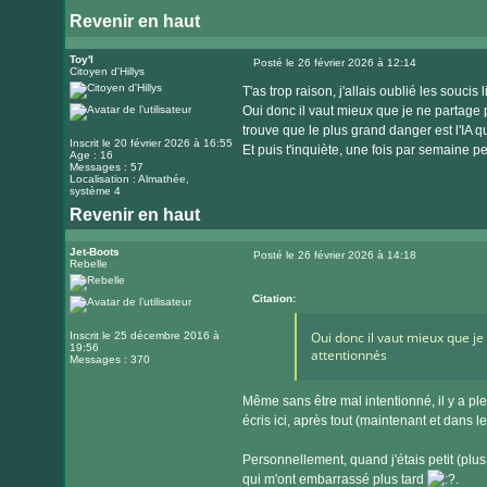
Revenir en haut
Toy'l
Posté le 26 février 2026 à 12:14
Citoyen d'Hillys
Message
T'as trop raison, j'allais oublié les souci
Oui donc il vaut mieux que je ne partage 
trouve que le plus grand danger est l'IA qu
Inscrit le 20 février 2026 à 16:55
Et puis t'inquiète, une fois par semaine p
Age : 16
Messages : 57
Localisation : Almathée,
système 4
Revenir en haut
Jet-Boots
Posté le 26 février 2026 à 14:18
Rebelle
Message
Citation:
Oui donc il vaut mieux que je
Inscrit le 25 décembre 2016 à
19:56
attentionnés
Messages : 370
Même sans être mal intentionné, il y a pl
écris ici, après tout (maintenant et dans le
Personnellement, quand j'étais petit (plus j
qui m'ont embarrassé plus tard
.