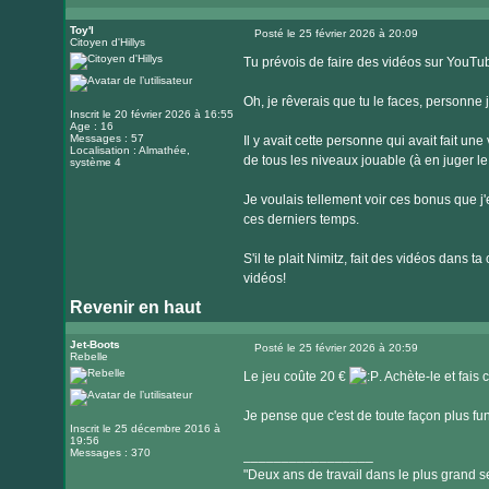
Visiter
le
Toy'l
Posté le 25 février 2026 à 20:09
Citoyen d'Hillys
Message
site
Tu prévois de faire des vidéos sur YouT
internet
Oh, je rêverais que tu le faces, personne 
Inscrit le 20 février 2026 à 16:55
Age : 16
Messages : 57
Il y avait cette personne qui avait fait un
Localisation : Almathée,
de tous les niveaux jouable (à en juger 
système 4
Je voulais tellement voir ces bonus que j'e
ces derniers temps.
S'il te plait Nimitz, fait des vidéos dans 
vidéos!
Revenir en haut
Jet-Boots
Posté le 25 février 2026 à 20:59
Rebelle
Message
Le jeu coûte 20 €
. Achète-le et fais
Je pense que c'est de toute façon plus fu
Inscrit le 25 décembre 2016 à
19:56
Messages : 370
_________________
"Deux ans de travail dans le plus grand se