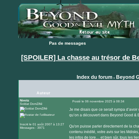
Pas de messages
Pas de messages
[SPOILER] La chasse au trésor de B
Index du forum
Beyond G
»
Auteur
Nimitz
Posté le 06 novembre 2025 à 08:34
Soldat DomZifié
Message
Je me disais que ce serait sympa d’avoir
qu’on a découvert dans Beyond Good & Ev
Inscrit le 01 août 2007 à 13:27
Qu'on puisse parler directement de la c
Messages : 3971
contenu inédité, votre avis sur les Mdisks
les infos de lore… et bien sûr, tous les l