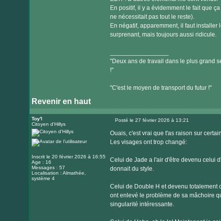
En positif, il y a évidemment le fait que
ne nécessitait pas tout le reste).
En négatif, apparemment, il faut installer
surprenant, mais toujours aussi ridicule.
_________________
"Deux ans de travail dans le plus grand se
!"
"C'est le moyen de transport du futur !"
Revenir en haut
Toy'l
Posté le 27 février 2026 à 13:21
Citoyen d'Hillys
Message
Ouais, c'est vrai que t'as raison sur certain
Les visages ont trop changé:
Inscrit le 20 février 2026 à 16:55
Celui de Jade a l'air d'être devenu celui d'
Age : 16
Messages : 57
donnait du style.
Localisation : Almathée,
système 4
Celui de Double H et devenu totalement cr
ont enlevé le problème de sa mâchoire qui
singularité intéressante.