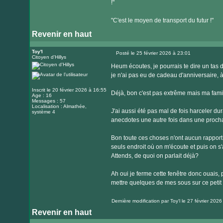
!"
"C'est le moyen de transport du futur !"
Revenir en haut
Toy'l
Posté le 25 février 2026 à 23:01
Citoyen d'Hillys
Message
Heum écoutes, je pourrais te dire un tas de
je n'ai pas eu de cadeau d'anniversaire, à 
Inscrit le 20 février 2026 à 16:55
Déjà, bon c'est pas extrême mais ma famil
Age : 16
Messages : 57
Localisation : Almathée,
J'ai aussi été pas mal de fois harceler dur
système 4
anecdotes une autre fois dans une procha
Bon toute ces choses n'ont aucun rapport
seuls endroit où on m'écoute et puis on s'
Attends, de quoi on parlait déjà?
Ah oui je ferme cette fenêtre donc ouais,
mettre quelques de mes sous sur ce petit p
Dernière modification par
Toy'l
le 27 février 2026 
Revenir en haut