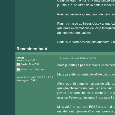
Celui de Hahn, oh la la! Maintenant je sais
jeu mais là, on dirait de la patte à modelé
Pour les costumes, beaucoup de gens sont 
Pour la chasse au trésor, c'est vrai que ça
quelques exclamations de Pey'j lorsqu'on ve
absent des retrouvailles.
Pour l'aile Nord des anciens abattoirs, Oua
Revenir en haut
Nimitz
Posté le 28 avril 2026 à 08:55
Soldat DomZifié
Message
Alors je partage pas mal d'avis ici conce
Mais ça a été un véritable kiff de découvri
Inscrit le 01 août 2007 à 13:27
Messages : 3971
Alors, peut-être que je n'ai pas de critère
quelque chose de nouveau à découvrir da
j'avais le sourire sur les 40 minutes que ç
mission Fedex car justement ils avaient évit
Mais voilà, on sait que BG&E a pas mal bi
mal de boulot (même s'il en manque encor