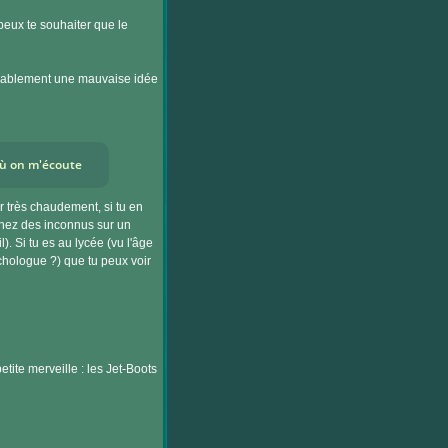
peux te souhaiter que le
robablement une mauvaise idée
où on m'écoute
 très chaudement, si tu en
chez des inconnus sur un
). Si tu es au lycée (vu l'âge
sychologue ?) que tu peux voir
tite merveille : les Jet-Boots