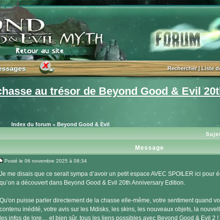
essages
essages
Rechercher
|
Liste 
hasse au trésor de Beyond Good & Evil 20t
Index du forum
Beyond Good & Evil
»
Suje
Message
Posté le 06 novembre 2025 à 08:34
Message
Je me disais que ce serait sympa d’avoir un petit espace AVEC SPOILER ici pour é
qu’on a découvert dans Beyond Good & Evil 20th Anniversary Edition.
Qu'on puisse parler directement de la chasse elle-même, votre sentiment quand v
contenu inédité, votre avis sur les Mdisks, les skins, les nouveaux objets, la nouve
les infos de lore… et bien sûr, tous les liens possibles avec Beyond Good & Evil 2 !