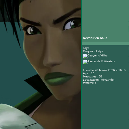
Revenir en haut
Toy'l
Citoyen d'Hillys
Inscrit le 20 février 2026 à 16:55
Age : 16
Messages : 57
Localisation : Almathée,
système 4