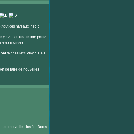
 tout ces niveaux inédit.
n'y avait qu'une infime partie
s étés montrés.
nt fait des let's Play du jeu
sion de faire de nouvelles
tite merveille : les Jet-Boots