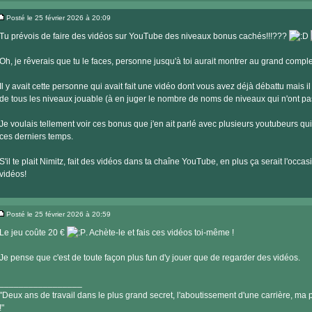
Visiter
le
Posté le 25 février 2026 à 20:09
site
Message
internet
Tu prévois de faire des vidéos sur YouTube des niveaux bonus cachés!!!???
Oh, je rêverais que tu le faces, personne jusqu'à toi aurait montrer au grand complet
Il y avait cette personne qui avait fait une vidéo dont vous avez déjà débattu mais il 
de tous les niveaux jouable (à en juger le nombre de noms de niveaux qui n'ont pa
Je voulais tellement voir ces bonus que j'en ait parlé avec plusieurs youtubeurs qui o
ces derniers temps.
S'il te plait Nimitz, fait des vidéos dans ta chaîne YouTube, en plus ça serait l'occa
vidéos!
Posté le 25 février 2026 à 20:59
Message
Le jeu coûte 20 €
. Achète-le et fais ces vidéos toi-même !
Je pense que c'est de toute façon plus fun d'y jouer que de regarder des vidéos.
_________________
"Deux ans de travail dans le plus grand secret, l'aboutissement d'une carrière, ma pe
!"