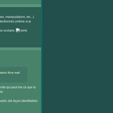
es, manipulations, etc...).
ttentionnés (même si je
ue scolaire.
aient être mal
rte qui peut lire ce que tu
le.
public (de façon identifiable)