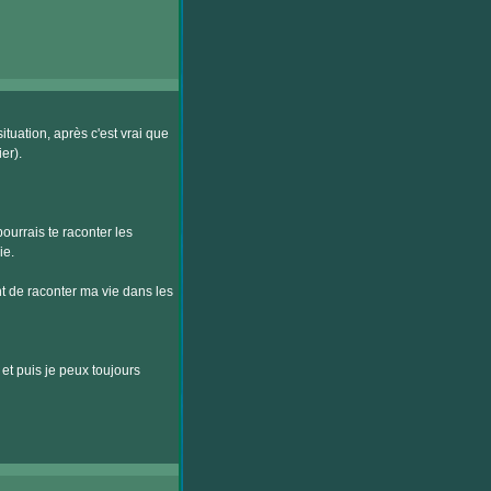
ituation, après c'est vrai que
er).
pourrais te raconter les
ie.
t de raconter ma vie dans les
et puis je peux toujours