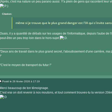
(Après, c'est ma nature un peu parano aussi. Y'a plein de gens qui racontent leur v
.)
Citation:
même si je trouve que le plus grand danger est l'IA qui s'invite san
Ouais, il y a quantité de débats sur les usages de l'informatique, depuis l'aube de l
peut-être un peu trop loin dans le hors-sujet
.
_________________
"Deux ans de travail dans le plus grand secret, l'aboutissement d'une carrière, ma pe
!"
"C'est le moyen de transport du futur !"
Posté le 26 février 2026 à 17:19
Message
Merci beaucoup de ton témoignage.
C'est vrai on doit revenir à nos moutons, et tout comment trouves-tu la version 20è