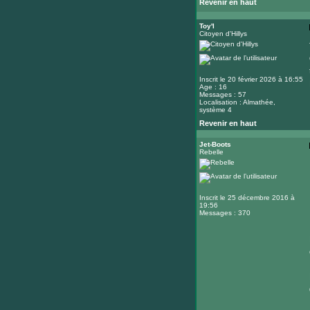
Revenir en haut
Toy'l
Citoyen d'Hillys
Inscrit le 20 février 2026 à 16:55
Age : 16
Messages : 57
Localisation : Almathée,
système 4
Revenir en haut
Jet-Boots
Rebelle
Inscrit le 25 décembre 2016 à
19:56
Messages : 370