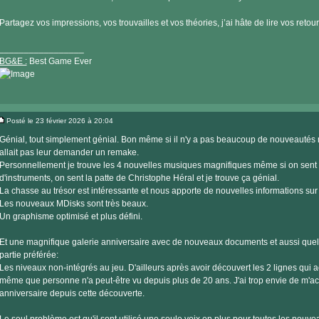
Partagez vos impressions, vos trouvailles et vos théories, j’ai hâte de lire vos retour
_________________
BG&E :
Best Game Ever
Visiter
le
Posté le 23 février 2026 à 20:04
site
Message
internet
Génial, tout simplement génial. Bon même si il n'y a pas beaucoup de nouveauté
allait pas leur demander un remake.
Personnellement je trouve les 4 nouvelles musiques magnifiques même si on sent 
d'instruments, on sent la patte de Christophe Héral et je trouve ça génial.
La chasse au trésor est intéressante et nous apporte de nouvelles informations sur
Les nouveaux MDisks sont très beaux.
Un graphisme optimisé et plus défini.
Et une magnifique galerie anniversaire avec de nouveaux documents et aussi que
partie préférée:
Les niveaux non-intégrés au jeu. D'ailleurs après avoir découvert les 2 lignes qui ac
même que personne n'a peut-être vu depuis plus de 20 ans. J'ai trop envie de m'a
anniversaire depuis cette découverte.