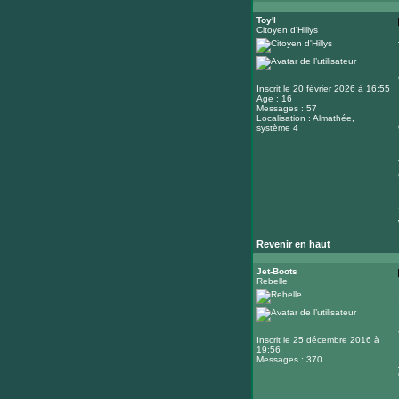
Toy'l
Citoyen d'Hillys
Inscrit le 20 février 2026 à 16:55
Age : 16
Messages : 57
Localisation : Almathée,
système 4
Revenir en haut
Jet-Boots
Rebelle
Inscrit le 25 décembre 2016 à
19:56
Messages : 370