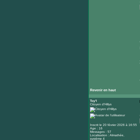
Revenir en haut
Toy'l
Citoyen d'Hillys
Inscrit le 20 février 2026 à 16:55
Age : 16
Messages : 57
Localisation : Almathée,
système 4