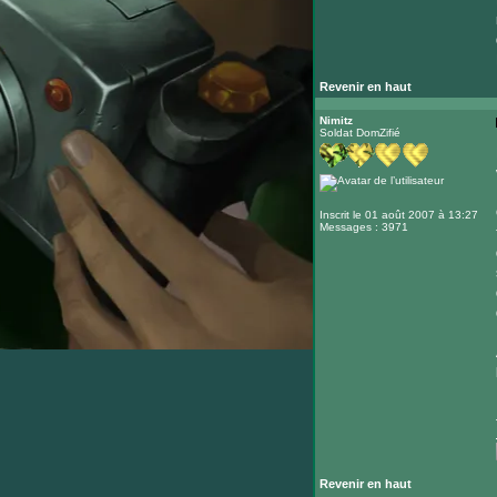
Revenir en haut
Nimitz
Soldat DomZifié
Inscrit le 01 août 2007 à 13:27
Messages : 3971
Revenir en haut