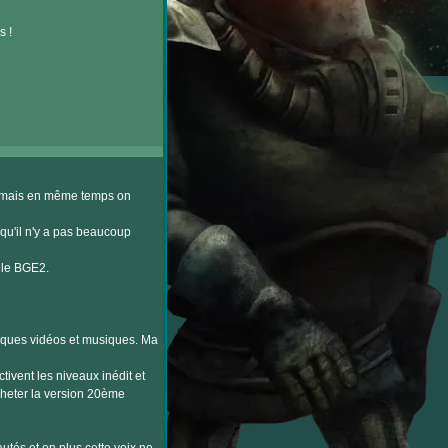
s !
s mais en même temps on
qu'il n'y a pas beaucoup
 le BGE2.
lques vidéos et musiques. Ma
tivent les niveaux inédit et
cheter la version 20ème