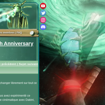
des membres
|
FAQ
h Anniversary
t précédent
|
Sujet suivant
changer librement sur tout ce
ous avez expérimenté ce
lle cinématique avec Dakini,