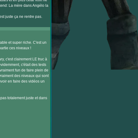
utés et en plus cette voix ne
ntend: La mère dans Angélo la
st juste ça ne rentre pas.
able et super riche. C'est un
partie ces niveaux !
y, c'est clairement LE truc à
évidemment, c'était des tests
raiment fun de faire plein de
a vraiment des niveaux qui sont
oir en faire des vidéos un
c pas totalement juste et dans