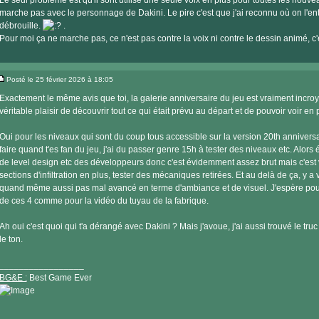
Le seul problème est qu'il sont utilisé une seule voix en plus pour toutes les nouvea
marche pas avec le personnage de Dakini. Le pire c'est que j'ai reconnu où on l'e
débrouille.
.
Pour moi ça ne marche pas, ce n'est pas contre la voix ni contre le dessin animé, c'e
Posté le 25 février 2026 à 18:05
Message
Exactement le même avis que toi, la galerie anniversaire du jeu est vraiment incroy
véritable plaisir de découvrir tout ce qui était prévu au départ et de pouvoir voir en 
Oui pour les niveaux qui sont du coup tous accessible sur la version 20th anniversar
faire quand t'es fan du jeu, j'ai du passer genre 15h à tester des niveaux etc. Alors 
de level design etc des développeurs donc c'est évidemment assez brut mais c'est v
sections d'infiltration en plus, tester des mécaniques retirées. Et au delà de ça, y 
quand même aussi pas mal avancé en terme d'ambiance et de visuel. J'espère pouv
de ces 4 comme pour la vidéo du tuyau de la fabrique.
Ah oui c'est quoi qui t'a dérangé avec Dakini ? Mais j'avoue, j'ai aussi trouvé le tru
le ton.
_________________
BG&E :
Best Game Ever