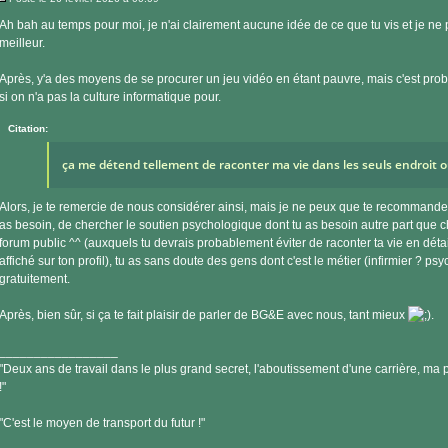
Message
Ah bah au temps pour moi, je n'ai clairement aucune idée de ce que tu vis et je ne 
meilleur.
Après, y'a des moyens de se procurer un jeu vidéo en étant pauvre, mais c'est p
si on n'a pas la culture informatique pour.
Citation:
ça me détend tellement de raconter ma vie dans les seuls endroit 
Alors, je te remercie de nous considérer ainsi, mais je ne peux que te recommander
as besoin, de chercher le soutien psychologique dont tu as besoin autre part que 
forum public ^^ (auxquels tu devrais probablement éviter de raconter ta vie en détail
affiché sur ton profil), tu as sans doute des gens dont c'est le métier (infirmier ? p
gratuitement.
Après, bien sûr, si ça te fait plaisir de parler de BG&E avec nous, tant mieux
.
_________________
"Deux ans de travail dans le plus grand secret, l'aboutissement d'une carrière, ma pe
!"
"C'est le moyen de transport du futur !"