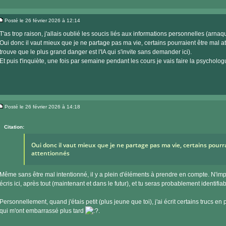
Posté le 26 février 2026 à 12:14
Message
T'as trop raison, j'allais oublié les soucis liés aux informations personnelles (arnaqu
Oui donc il vaut mieux que je ne partage pas ma vie, certains pourraient être mal a
trouve que le plus grand danger est l'IA qui s'invite sans demander ici).
Et puis t'inquiète, une fois par semaine pendant les cours je vais faire la psycholog
Posté le 26 février 2026 à 14:18
Message
Citation:
Oui donc il vaut mieux que je ne partage pas ma vie, certains pourr
attentionnés
Même sans être mal intentionné, il y a plein d'éléments à prendre en compte. N'impo
écris ici, après tout (maintenant et dans le futur), et tu seras probablement identifiab
Personnellement, quand j'étais petit (plus jeune que toi), j'ai écrit certains trucs en 
qui m'ont embarrassé plus tard
.