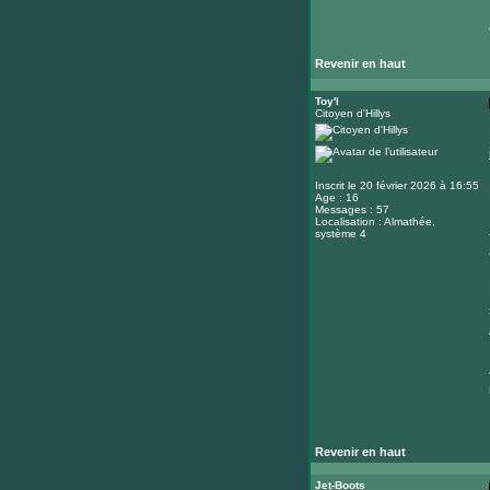
Revenir en haut
Toy'l
Citoyen d'Hillys
Inscrit le 20 février 2026 à 16:55
Age : 16
Messages : 57
Localisation : Almathée,
système 4
Revenir en haut
Jet-Boots