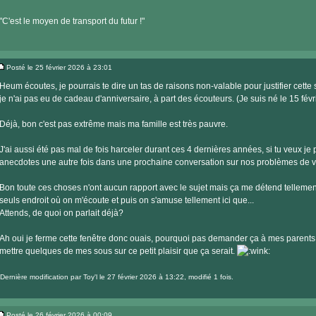
"C'est le moyen de transport du futur !"
Posté le 25 février 2026 à 23:01
Message
Heum écoutes, je pourrais te dire un tas de raisons non-valable pour justifier cette s
je n'ai pas eu de cadeau d'anniversaire, à part des écouteurs. (Je suis né le 15 févri
Déjà, bon c'est pas extrême mais ma famille est très pauvre.
J'ai aussi été pas mal de fois harceler durant ces 4 dernières années, si tu veux je 
anecdotes une autre fois dans une prochaine conversation sur nos problèmes de v
Bon toute ces choses n'ont aucun rapport avec le sujet mais ça me détend tellemen
seuls endroit où on m'écoute et puis on s'amuse tellement ici que...
Attends, de quoi on parlait déjà?
Ah oui je ferme cette fenêtre donc ouais, pourquoi pas demander ça à mes parents 
mettre quelques de mes sous sur ce petit plaisir que ça serait.
Dernière modification par
Toy'l
le 27 février 2026 à 13:22, modifié 1 fois.
Posté le 26 février 2026 à 00:09