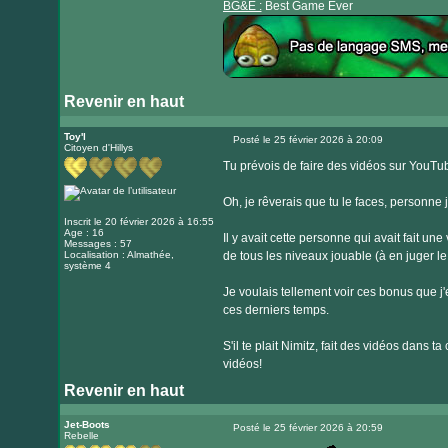
BG&E :
Best Game Ever
Revenir en haut
Visiter
le
Toy'l
Posté le 25 février 2026 à 20:09
Citoyen d'Hillys
Message
site
Tu prévois de faire des vidéos sur YouT
internet
Oh, je rêverais que tu le faces, personne 
Inscrit le 20 février 2026 à 16:55
Age : 16
Il y avait cette personne qui avait fait un
Messages : 57
Localisation : Almathée,
de tous les niveaux jouable (à en juger 
système 4
Je voulais tellement voir ces bonus que j'e
ces derniers temps.
S'il te plait Nimitz, fait des vidéos dans 
vidéos!
Revenir en haut
Jet-Boots
Posté le 25 février 2026 à 20:59
Rebelle
Message