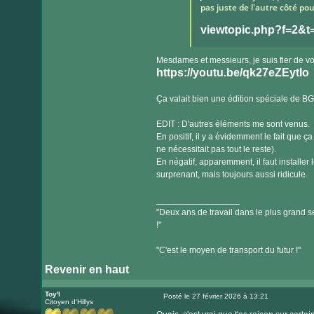
pas juste de l'autre côté pou
viewtopic.php?f=2&
Mesdames et messieurs, je suis fier de v
https://youtu.be/qk27eZEytIo
Ça valait bien une édition spéciale de B
EDIT : D'autres éléments me sont venus.
En positif, il y a évidemment le fait que
ne nécessitait pas tout le reste).
En négatif, apparemment, il faut installer
surprenant, mais toujours aussi ridicule.
_________________
"Deux ans de travail dans le plus grand se
!"
"C'est le moyen de transport du futur !"
Revenir en haut
Toy'l
Posté le 27 février 2026 à 13:21
Citoyen d'Hillys
Message