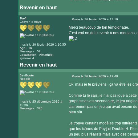
Revenir en haut
Toy'l
Posté le 26 février 2026 à 17:19
Citoyen d'Hillys
Message
Merci beaucoup de ton témoignage.
C'est vrai on doit revenir à nos moutons,
Inscrit le 20 février 2026 à 16:55
Age : 16
Messages : 57
Localisation : Almathée,
système 4
Revenir en haut
Jet-Boots
Posté le 26 février 2026 à 19:48
Rebelle
Message
Ok, mais je te préviens : ça va être les 
Comme tu le sais, je n'ai pas joué à cette 
graphismes est secondaire, le jeu original 
Inscrit le 25 décembre 2016 à
19:56
clairement pas un jeu qui avait besoin de
Messages : 370
bien sûr.
Je trouve certains modèles trop différents 
que les icônes de Pey'j et Double H. Plus 
un peu plus réaliste mais avec des perso