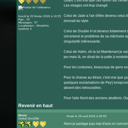
Ouais, c'est vrai que t'as raison sur certain
Les visages ont trop changé:
Celui de Jade a l'air d'être devenu celui d'
Inscrit le 20 février 2026 à 16:55
Age : 16
donnait du style.
Messages : 57
Localisation : Almathée,
système 4
Celui de Double H et devenu totalement cr
ont enlevé le problème de sa mâchoire qui
singularité intéressante.
Celui de Hahn, oh la la! Maintenant je sais
jeu mais là, on dirait de la patte à modelé
Pour les costumes, beaucoup de gens sont 
Pour la chasse au trésor, c'est vrai que ça
quelques exclamations de Pey'j lorsqu'on ve
absent des retrouvailles.
Pour l'aile Nord des anciens abattoirs, Oua
Revenir en haut
Nimitz
Posté le 28 avril 2026 à 08:55
Soldat DomZifié
Message
Alors je partage pas mal d'avis ici conce