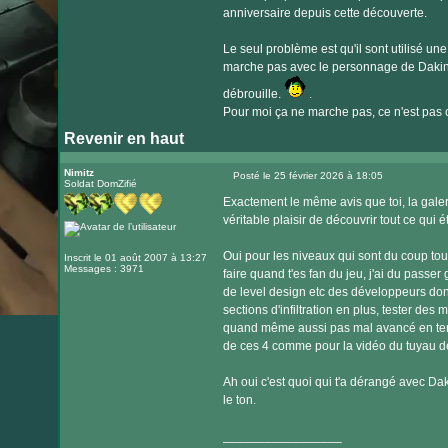
anniversaire depuis cette découverte.
Le seul problème est qu'il sont utilisé un
marche pas avec le personnage de Dakini.
débrouille.
.
Pour moi ça ne marche pas, ce n'est pas co
Revenir en haut
Nimitz
Posté le 25 février 2026 à 18:05
Soldat DomZifié
Message
Exactement le même avis que toi, la galeri
véritable plaisir de découvrir tout ce qui 
Oui pour les niveaux qui sont du coup tous
Inscrit le 01 août 2007 à 13:27
Messages : 3971
faire quand t'es fan du jeu, j'ai du passer
de level design etc des développeurs donc
sections d'infiltration en plus, tester des
quand même aussi pas mal avancé en term
de ces 4 comme pour la vidéo du tuyau de
Ah oui c'est quoi qui t'a dérangé avec Daki
le ton.
_________________