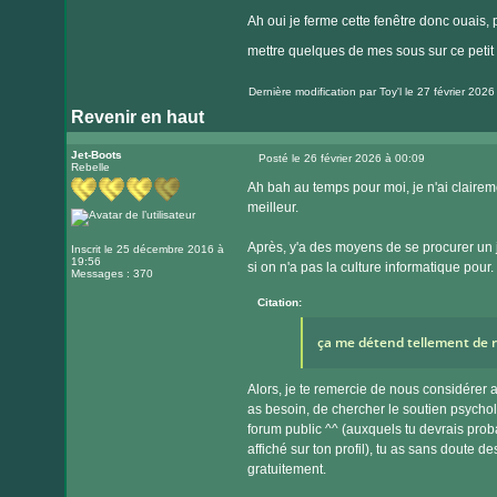
Ah oui je ferme cette fenêtre donc ouais,
mettre quelques de mes sous sur ce petit p
Dernière modification par
Toy'l
le 27 février 2026 
Revenir en haut
Jet-Boots
Posté le 26 février 2026 à 00:09
Rebelle
Message
Ah bah au temps pour moi, je n'ai clairem
meilleur.
Après, y'a des moyens de se procurer un 
Inscrit le 25 décembre 2016 à
19:56
si on n'a pas la culture informatique pour.
Messages : 370
Citation:
ça me détend tellement de r
Alors, je te remercie de nous considérer 
as besoin, de chercher le soutien psycho
forum public ^^ (auxquels tu devrais probab
affiché sur ton profil), tu as sans doute d
gratuitement.