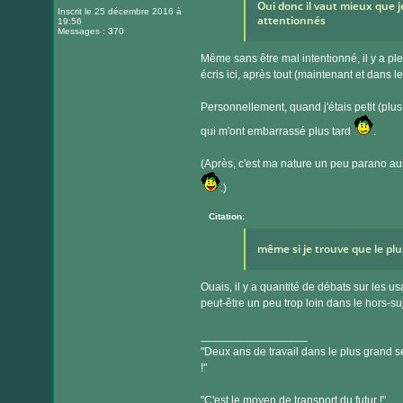
Oui donc il vaut mieux que j
Inscrit le 25 décembre 2016 à
attentionnés
19:56
Messages : 370
Même sans être mal intentionné, il y a pl
écris ici, après tout (maintenant et dans le
Personnellement, quand j'étais petit (plus j
qui m'ont embarrassé plus tard
.
(Après, c'est ma nature un peu parano aus
.)
Citation:
même si je trouve que le plu
Ouais, il y a quantité de débats sur les u
peut-être un peu trop loin dans le hors-su
_________________
"Deux ans de travail dans le plus grand se
!"
"C'est le moyen de transport du futur !"