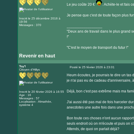
Le jeu coûte 20 €
. Achète-le et fais 
Je pense que c'est de toute façon plus fu
Inscrit le 25 décembre 2016 à
19:56
Messages : 370
_________________
"Deux ans de travail dans le plus grand se
!"
"C'est le moyen de transport du futur !"
Revenir en haut
Toy'l
Posté le 25 février 2026 à 23:01
Citoyen d'Hillys
Message
Heum écoutes, je pourrais te dire un tas de
je n'ai pas eu de cadeau d'anniversaire, à 
Déjà, bon c'est pas extrême mais ma famil
Inscrit le 20 février 2026 à 16:55
Age : 16
Messages : 57
Localisation : Almathée,
J'ai aussi été pas mal de fois harceler dur
système 4
anecdotes une autre fois dans une procha
Bon toute ces choses n'ont aucun rapport
seuls endroit où on m'écoute et puis on s'
Attends, de quoi on parlait déjà?