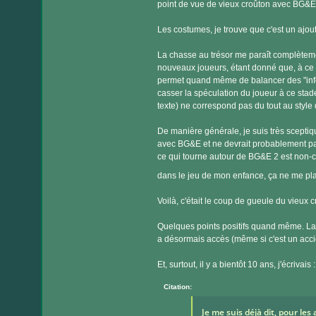
point de vue de vieux croûton avec BG&E (
Les costumes, je trouve que c'est un ajout 
La chasse au trésor me paraît complèteme
nouveaux joueurs, étant donné que, à ce s
permet quand même de balancer des "infos
casser la spéculation du joueur à ce stade
texte) ne correspond pas du tout au style 
De manière générale, je suis très sceptiq
avec BG&E et ne devrait probablement pas
ce qui tourne autour de BG&E 2 est non-ca
dans le jeu de mon enfance, ça ne me pla
Voilà, c'était le coup de gueule du vieux 
Quelques points positifs quand même. La
a désormais accès (même si c'est un acci
Et, surtout, il y a bientôt 10 ans, j'écrivais :
Citation:
Je me suis déjà dit, pour les 