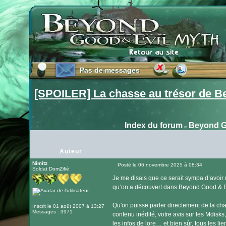
Pas de messages
Pas de messages
[SPOILER] La chasse au trésor de B
Index du forum
Beyond G
»
Auteur
Nimitz
Posté le 06 novembre 2025 à 08:34
Soldat DomZifié
Message
Je me disais que ce serait sympa d’avoir
qu’on a découvert dans Beyond Good & Ev
Qu'on puisse parler directement de la c
Inscrit le 01 août 2007 à 13:27
Messages : 3971
contenu inédité, votre avis sur les Mdisks
les infos de lore… et bien sûr, tous les l