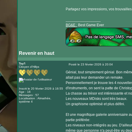
Partagez vos impressions, vos trouvailles et
_________________
BG&E :
Best Game Ever
Revenir en haut
Visiter
le
Toy'l
Posté le 23 février 2026 à 20:04
Citoyen d'Hillys
Message
site
Génial, tout simplement génial. Bon mêm
internet
allait pas leur demander un remake.
Personnellement je trouve les 4 nouvelle
d'instruments, on sent la patte de Christop
Inscrit le 20 février 2026 à 16:55
Age : 16
La chasse au trésor est intéressante et n
Messages : 57
Localisation : Almathée,
Les nouveaux MDisks sont très beaux.
système 4
Un graphisme optimisé et plus défini.
Et une magnifique galerie anniversaire 
partie préférée:
Les niveaux non-intégrés au jeu. D'ailleur
même que personne n'a peut-être vu depui