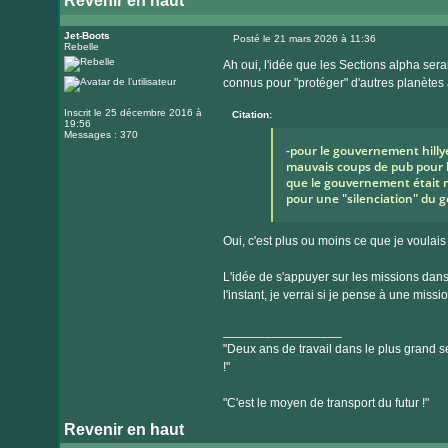
Revenir en haut
Jet-Boots
Posté le 21 mars 2026 à 11:36
Rebelle
Message
Ah oui, l'idée que les Sections alpha sera
connus pour "protéger" d'autres planètes 
Inscrit le 25 décembre 2016 à
Citation:
19:56
Messages : 370
-pour le gouvernement hillye
mauvais coups de pub pour le
que le gouvernement était mu
pour une "silenciation" du
Oui, c'est plus ou moins ce que je voulais
L'idée de s'appuyer sur les missions dans
l'instant, je verrai si je pense à une missi
_________________
"Deux ans de travail dans le plus grand se
!"
"C'est le moyen de transport du futur !"
Revenir en haut