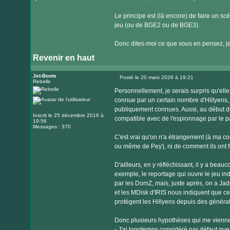
Le principe est (là encore) de faire un s
jeu (ou de BGE2 ou de BGE3).
Donc dites-moi ce que vous en pensez, je s
Revenir en haut
Jet-Boots
Posté le 20 mars 2026 à 19:21
Rebelle
Message
Personnellement, je serais surpris qu'ell
connue par un certain nombre d'Hillyens, 
publiquement connues. Aussi, au début du 
Inscrit le 25 décembre 2016 à
compatible avec de l'espionnage par le p
19:56
Messages : 370
C'est vrai qu'on n'a étrangement (à ma c
ou même de Pey'j, ni de comment ils ont f
D'ailleurs, en y réfléchissant, il y a bea
exemple, le reportage qui ouvre le jeu in
par les DomZ, mais, juste après, on a Jade
et les MDisk d'IRIS nous indiquent que ce
protègent les Hillyens depuis des générat
Donc plusieurs hypothèses qui me viennen
- J'ai longtemps considéré par défaut que