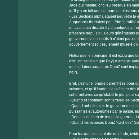
Jade qui médite) ont lieu presque en même
qu'il y a en fait une coupure de plusieur
- Les Sections alpha étaient peut-être l
Auquel cas ils étaient peut-être "gentils
on avait déjà discuté il y a quelques année
présence depuis plusieurs générations es
gouverneurs successifs !) n'aient pas eu l
gouvernement soit seulement muselé d'u
Notez que, en principe, il est exclu que l
effet, on sait bien que Pey'j a amené Jade 
que certaines créatures DomZ sont implan
noir).
Bref, c'est une longue parenthèse pour di
suivants, et qu'il faudrait les décider dè
cohérent avec ce qu'établit le jeu, pour 
- Quand et comment sont arrivés les Sect
- Quand ont-elles mis le gouvernement sou
puissantes et autonomes par le passé, mai
- Depuis combien de temps la guerre a-t-el
- Quand les espèces DomZ "cachées" (croc
Pour les questions relatives à Jade, évid