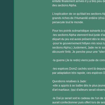
enfaîte finalement arrivés il y a très peu
des sections Alpha.
L'explication de ce qu'était les sections A
grands riches de l'Humanité entière (d'où
persecute tout le monde.
Pour les points scénaristique suivants à s
-les sections Alpha viennent tout juste d'
départ du jeu est aussi présent dès le dép
-pour le gouvernement hillyen mis sous tu
sections Alpha.) Justement, Jade ne le sav
découvrir l'info. Je penche pour une "sil
-la guerre (Je le redis) viens juste de co
-les espèces DomZ cachés sont là depuis 
par adaptation très rapide, ces espèces D
Questions relatives à Jade:
-elle a appris à se battre dès le plus jeu
d'art martiaux. (qui d'ailleurs serait observ
-le Daï-jo serait soit le cadeau de l'un de 
aurait confectionner puis offert lors de se