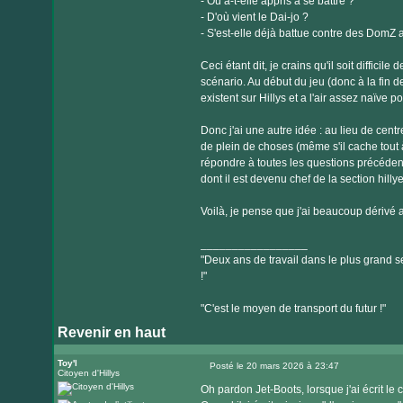
- Où a-t-elle appris à se battre ?
- D'où vient le Dai-jo ?
- S'est-elle déjà battue contre des DomZ 
Ceci étant dit, je crains qu'il soit diffici
scénario. Au début du jeu (donc à la fin 
existent sur Hillys et a l'air assez naïve p
Donc j'ai une autre idée : au lieu de centre
de plein de choses (même s'il cache tout 
répondre à toutes les questions précéde
dont il est devenu chef de la section hilly
Voilà, je pense que j'ai beaucoup dérivé
_________________
"Deux ans de travail dans le plus grand se
!"
"C'est le moyen de transport du futur !"
Revenir en haut
Toy'l
Posté le 20 mars 2026 à 23:47
Citoyen d'Hillys
Message
Oh pardon Jet-Boots, lorsque j'ai écrit le