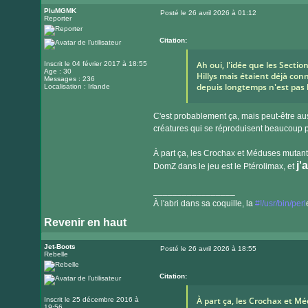
PluMGMK
Posté le 26 avril 2026 à 01:12
Reporter
Message
Citation:
Ah oui, l'idée que les Secti
Inscrit le 04 février 2017 à 18:55
Age : 30
Hillys mais étaient déjà con
Messages : 236
depuis longtemps n'est pas 
Localisation : Irlande
C'est probablement ça, mais peut-être auss
créatures qui se réproduisent beaucoup 
À part ça, les Crochax et Méduses mutante
j'
DomZ dans le jeu est le Ptérolimax, et
_________________
À l'abri dans sa coquille, la
#!/usr/bin/perl
Revenir en haut
Visiter
le
Jet-Boots
Posté le 26 avril 2026 à 18:55
Rebelle
Message
site
internet
Citation:
À part ça, les Crochax et 
Inscrit le 25 décembre 2016 à
19:56