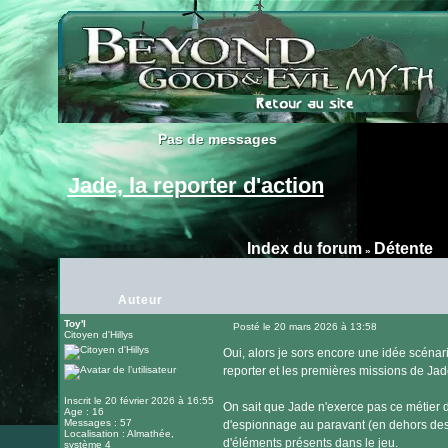
Pas de messages
Pas de messages
Jade, la reporter d'action
Index du forum
Détente
»
Auteur
Toy'l
Posté le 20 mars 2026 à 13:58
Citoyen d'Hillys
Message
Oui, alors je sors encore une idée scénari
reporter et les premières missions de Jad
Inscrit le 20 février 2026 à 16:55
On sait que Jade n'exerce pas ce métier de
Age : 16
Messages : 57
d'espionnage au paravant (en dehors des b
Localisation : Almathée,
d'éléments présents dans le jeu.
système 4