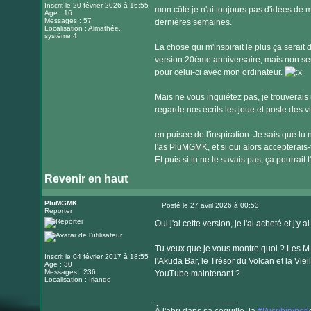
Inscrit le 20 février 2026 à 16:55
mon côté je n'ai toujours pas d'idées de m
Age : 16
Messages : 57
dernières semaines.
Localisation : Almathée,
système 4
La chose qui m'inspirait le plus ça serait
version 20ème anniversaire, mais non seule
pour celui-ci avec mon ordinateur.
Mais ne vous inquiétez pas, je trouverais
regarde nos écrits les joue et poste des 
en puisée de l'inspiration. Je sais que tu 
l'as PluMGMK, et si oui alors accepterais-tu
Et puis si tu ne le savais pas, ça pourrait t
Revenir en haut
PluMGMK
Posté le 27 avril 2026 à 00:53
Reporter
Message
Oui j'ai cette version, je l'ai acheté et j'y
Tu veux que je vous montre quoi ? Les M-
Inscrit le 04 février 2017 à 18:55
l'Akuda Bar, le Trésor du Volcan et la Vie
Age : 30
Messages : 236
YouTube maintenant ?
Localisation : Irlande
_________________