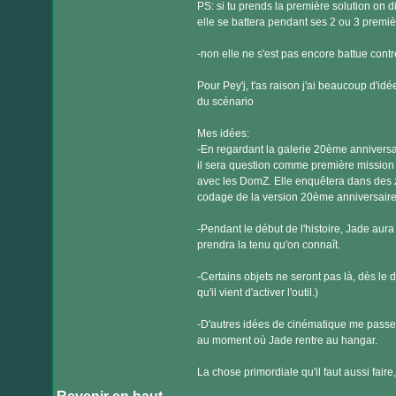
PS: si tu prends la première solution on di
elle se battera pendant ses 2 ou 3 premiè
-non elle ne s'est pas encore battue cont
Pour Pey'j, t'as raison j'ai beaucoup d'idée
du scénario
Mes idées:
-En regardant la galerie 20ème anniversaire
il sera question comme première mission 
avec les DomZ. Elle enquêtera dans des 
codage de la version 20ème anniversaire.) 
-Pendant le début de l'histoire, Jade aur
prendra la tenu qu'on connaît.
-Certains objets ne seront pas là, dès le
qu'il vient d'activer l'outil.)
-D'autres idées de cinématique me passent
au moment où Jade rentre au hangar.
La chose primordiale qu'il faut aussi faire