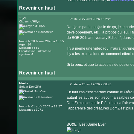
À l'abri dans sa coquille, la
#!/usr/bin/perl
Revenir en haut
Visiter
le
Toy'l
Posté le 27 avril 2026 à 22:26
Citoyen d'Hillys
Message
site
Nan je te parle pas juste de ça, je te par
internet
développement, etc... à propos du jeu. Il
de BGE 20th anniversary Edition", dans 
Inscrit le 20 février 2026 à 16:55
Age : 16
Messages : 57
Il y a même une vidéo (qui n'aurait qu'une
Localisation : Almathée,
Il y a les explications de comment effectu
système 4
Si tu peux et que tu acceptes de poster de
Revenir en haut
Nimitz
Posté le 28 avril 2026 à 08:45
Soldat DomZifié
Message
En tout cas c'est marrant comme le Ptéro
autant les autres sont reconnaissables 
DomZ) mais ouais le Ptérolimax a l'air vra
Inscrit le 01 août 2007 à 13:27
l'apparence des créatures DomZ est plus v
Messages : 3971
_________________
BG&E :
Best Game Ever