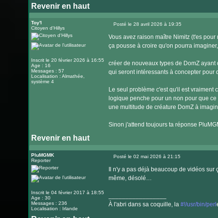
Revenir en haut
Visiter
le
Toy'l
Posté le 28 avril 2026 à 19:35
Citoyen d'Hillys
Message
site
Vous avez raison maître Nimitz (t'es pou
internet
ça pousse à croire qu'on pourra imaginer,
Inscrit le 20 février 2026 à 16:55
créer de nouveaux types de DomZ ayant de
Age : 16
Messages : 57
qui seront intéressants à concepter pour
Localisation : Almathée,
système 4
Le seul problème c'est qu'il est vraiment
logique penche pour un non pour que ce s
une multitude de créature DomZ à imagi
Sinon j'attend toujours ta réponse PluM
Revenir en haut
PluMGMK
Posté le 02 mai 2026 à 21:15
Reporter
Message
Il n'y a pas déjà beaucoup de vidéos sur ça
même, désolé…
Inscrit le 04 février 2017 à 18:55
_________________
Age : 30
Messages : 236
À l'abri dans sa coquille, la
#!/usr/bin/perl
Localisation : Irlande