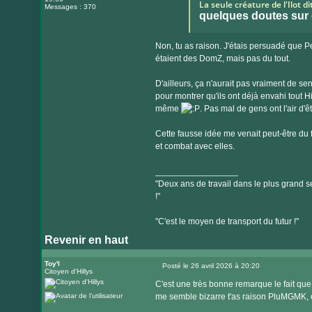
La seule créature de l'Ilot d
Messages : 370
quelques doutes sur
Non, tu as raison. J'étais persuadé que Pe
étaient des DomZ, mais pas du tout.
D'ailleurs, ça n'aurait pas vraiment de s
pour montrer qu'ils ont déjà envahi tout H
même
. Pas mal de gens ont l'air d'êt
Cette fausse idée me venait peut-être du fa
et combat avec elles.
_________________
"Deux ans de travail dans le plus grand se
!"
"C'est le moyen de transport du futur !"
Revenir en haut
Toy'l
Posté le 26 avril 2026 à 20:20
Citoyen d'Hillys
Message
C'est une très bonne remarque le fait qu
me semble bizarre t'as raison PluMGMK, ça