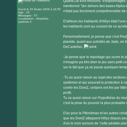
Quand j'ai écrit missions "d'espionnages", 
mentionné "(en dehors des bases Alpha et e
Inscrit le 20 février 2026 à 16:55
n'était pas forcément compréhensible de 
Age : 16
Messages : 57
Localisation : Almathée,
D'ailleurs les habitants d'Hillys était l'u
système 4
les habitants sont au courant de ce qu'ell
Personnellement, je pense que c'est Pey'j
planète, quant aux activités de Jade, on t
DeCastellac.
-Je pense que le reportage qui ouvre le j
n'imagine pa très bien le jeu sans petit c
sur le fait que ça se passe quelques tem
-Tu as aussi raison au sujet des sections
systèmes et qui assurait la protection à c
contre les DomZ, certains ont fini par lit
profit.
Tu as aussi raison sur l'hypothèse du m
c'est la prise du pouvoir la plus probable
D'ac pour le Ptérolimax et les autres créa
que les DomZ attaquent Hillys depuis peut 
d'où le nom surnom de "cette pésible plan