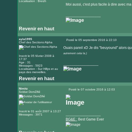
Localisation : Breizh
Moi aussi, c'est plus facile à dire avec
_________________
Revenir en haut
ayla1995
Posté le 05 septembre 2016 à 22:10
Chef des Sections Alpha
Message
Ouais pareil xD Je dis "beuyound" alors que
autrement celui la.)
Inscrit le 05 février 2008 à
17:37
Age : 31
_________________
Messages : 5923
Localisation : Sur Hillys et au
pays des merveilles.
Revenir en haut
Visiter
le
Nimitz
Posté le 07 octobre 2016 à 12:03
Soldat DomZifié
Message
site
internet
Inscrit le 01 août 2007 à 13:27
_________________
Messages : 3971
BG&E :
Best Game Ever