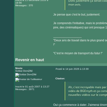
Donc justement ça serait cool
Inscrit le 25 décembre 2016 à
19:56
mon avis.
Messages : 370
Je pense que c'est le but, justement.
Je comprends l'initiative, mais le problè
pire, des cinématiques) qui ont presque
_________________
"Deux ans de travail dans le plus grand se
!"
"C'est le moyen de transport du futur !"
Revenir en haut
Nimitz
Posté le 14 juin 2026 à 13:39
Soldat DomZifié
Message
Citation:
Ah, c'est incroyable mais par
Inscrit le 01 août 2007 à 13:27
Messages : 3971
vidéo de BGEmyth et ça comme
nouvelles vidéos sur le compt
Oui ça commence à dater. J'aimerai énorm