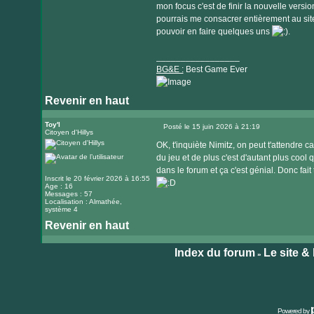
mon focus c'est de finir la nouvelle versi
pourrais me consacrer entièrement au site
pouvoir en faire quelques uns
.
_________________
BG&E :
Best Game Ever
Revenir en haut
Visiter
le
Toy'l
Posté le 15 juin 2026 à 21:19
Citoyen d'Hillys
Message
site
OK, t'inquiète Nimitz, on peut t'attendre 
internet
du jeu et de plus c'est d'autant plus coo
dans le forum et ça c'est génial. Donc fait 
Inscrit le 20 février 2026 à 16:55
Age : 16
Messages : 57
Localisation : Almathée,
système 4
Revenir en haut
Index du forum
Le site &
»
Powered by