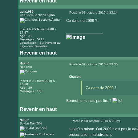
Revenir en haut
Visiter
le
ayla1995
Posté le 07 octobre 2016 à 23:14
Chef des Sections Alpha
Message
site
Ca date de 2009 ?
internet
Inscrit le 05 février 2008 à
_________________
17:37
Age : 31
Messages : 5923
Localisation : Sur Hillys et au
pays des merveilles.
Revenir en haut
Visiter
le
Hakir0
Posté le 07 octobre 2016 à 23:30
Reporter
Message
site
internet
Citation:
Inscrit le 31 mars 2016 à
23:18
Ca date de 2009 ?
Age : 29
Messages : 168
Beuuuh ui tu sais pas lire ?
Revenir en haut
Nimitz
Posté le 08 octobre 2016 à 09:59
Soldat DomZifié
Message
Hakir0 a raison. Oui 2009 n'est pas la da
présentation maladroite :p