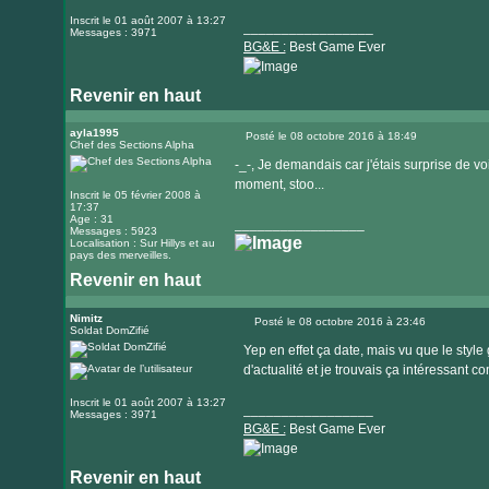
Inscrit le 01 août 2007 à 13:27
_________________
Messages : 3971
BG&E :
Best Game Ever
Revenir en haut
Visiter
le
ayla1995
Posté le 08 octobre 2016 à 18:49
Chef des Sections Alpha
Message
site
-_-, Je demandais car j'étais surprise de v
internet
moment, stoo...
Inscrit le 05 février 2008 à
17:37
Age : 31
_________________
Messages : 5923
Localisation : Sur Hillys et au
pays des merveilles.
Revenir en haut
Visiter
le
Nimitz
Posté le 08 octobre 2016 à 23:46
Soldat DomZifié
Message
site
Yep en effet ça date, mais vu que le style
internet
d'actualité et je trouvais ça intéressant co
Inscrit le 01 août 2007 à 13:27
_________________
Messages : 3971
BG&E :
Best Game Ever
Revenir en haut