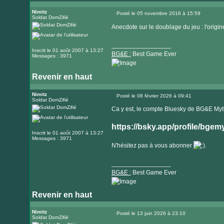
Visiter
le
Nimitz
Posté le 05 novembre 2016 à 15:59
Soldat DomZifié
Message
site
Anecdote sur le doublage du jeu : l'ori
internet
_________________
Inscrit le 01 août 2007 à 13:27
BG&E :
Best Game Ever
Messages : 3971
Revenir en haut
Visiter
le
Nimitz
Posté le 08 février 2026 à 09:41
Soldat DomZifié
Message
site
Ca y est, le compte Bluesky de BG&E Myth 
internet
https://bsky.app/profile/bgem
Inscrit le 01 août 2007 à 13:27
Messages : 3971
N'hésitez pas à vous abonner
.
_________________
BG&E :
Best Game Ever
Revenir en haut
Visiter
le
Nimitz
Posté le 13 juin 2026 à 23:10
Soldat DomZifié
Message
site