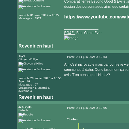
Comparatif entre Beyond Good & Evil et s
internet
design des personnages ainsi que cert
Inscrit le 01 août 2007 à 13:27
https://www.youtube.com/w
Messages : 3971
_________________
BG&E :
Best Game Ever
Revenir en haut
Visiter
le
Toy'l
Posté le 14 juin 2026 à 12:53
Citoyen d'Hillys
Message
site
Ah, c'est incroyable mais par contre je v
internet
commence à dater. Donc justement ça sera
avis. T'en pense quoi Nimitz?
Inscrit le 20 février 2026 à 16:55
Age : 16
Messages : 57
Localisation : Almathée,
système 4
Revenir en haut
Jet-Boots
Posté le 14 juin 2026 à 13:05
Rebelle
Message
Citation: