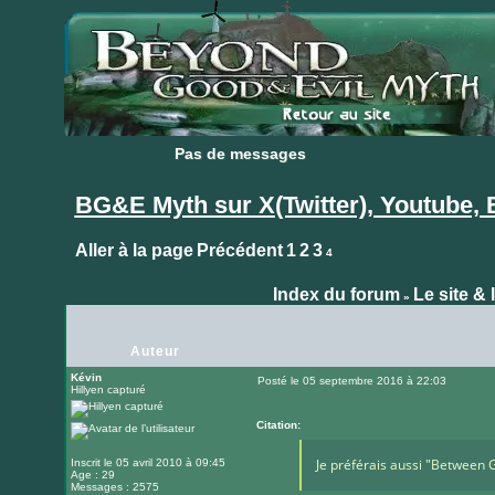
Pas de messages
Pas de messages
BG&E Myth sur X(Twitter), Youtube, 
Aller à la page
Précédent
1
2
3
4
Index du forum
Le site & 
»
Auteur
Kévin
Posté le 05 septembre 2016 à 22:03
Hillyen capturé
Message
Citation:
Je préférais aussi "Between 
Inscrit le 05 avril 2010 à 09:45
Age : 29
Messages : 2575