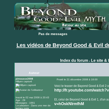
Pas de messages
Pas de messages
Les vidéos de Beyond Good & Evil d
Index du forum
Le site & 
»
Auteur
pimousse2008
Posté le 21 décembre 2008 à 18:00
Hillyen capturé
Message
Voici le teaser de Bayond Good & Evil 2 où 
http://fr.youtube.com/watch
Inscrit le 02 mai 2008 à 20:43
Et, celui de Beyond Good & Evil 1, d'un aut
Age : 29
Messages : 1661
v=hOskNIrmfhM
Localisation : Dans une mer de
larmes noirs