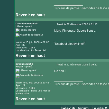
_________________
Tu viens de perdre 5 secondes de ta vie à 
Revenir en haut
Visiter
le
Ourbahitsmetheud
Posté le 22 décembre 2008 à 01:13
Hillyen capturé
Message
site
Merci Pimousse. Supers liens...
internet
_________________
Inscrit le 15 juin 2008 à 02:08
"It's about bloody time!"
Age : 33
Messages : 1582
Localisation : Au 7ème ciel
Revenir en haut
Visiter
le
pimousse2008
Posté le 22 décembre 2008 à 09:33
Hillyen capturé
Message
site
De rien !
internet
_________________
Inscrit le 02 mai 2008 à 20:43
Tu viens de perdre 5 secondes de ta vie à 
Age : 29
Messages : 1661
Localisation : Dans une mer de
larmes noirs
Revenir en haut
Visiter
le
Index du forum
Le site &
»