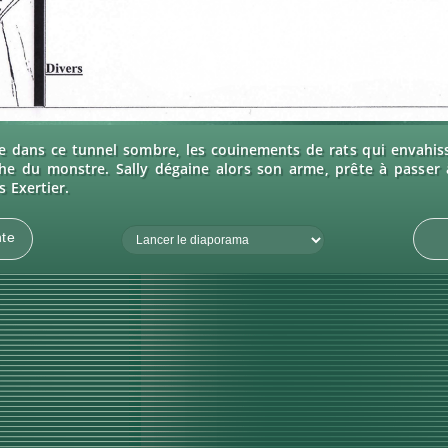
secticides - L'entrepôt - Page 20 - Beyond Good and Evil
re dans ce tunnel sombre, les couinements de rats qui envahiss
che du monstre. Sally dégaine alors son arme, prête à passer à
 Exertier.
Fréquence
nte
du
diaporama