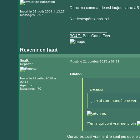
Donc ma commande est toujours aux US pou
Inscrit le 01 août 2007 à 13:27
Messages : 3971
Ne désespérez pas :p !
_________________
BG&E :
Best Game Ever
Revenir en haut
Visiter
le
Snaik
Posté le 21 octobre 2025 à 03:23
Reporter
Message
site
internet
Citation:
Inscrit le 29 juillet 2016 à
00:17
Age : 32
Messages : 70
Citation:
J'en ai commandé une versio
Y'en a qui vont vraiment loin
Oui après c'est vraiment le seul jeu que je c