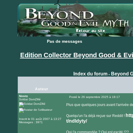
Pas de messages
Pas de messages
Edition Collector Beyond Good & Evi
Index du forum
Beyond G
»
Auteur
Nimitz
Posté le 26 septembre 2025 à 18:17
Soldat DomZifié
Message
Plus que quelques jours avant l'arrivée de l
htt
Quelqu'un l'a déjà reçue sur Reddit !
Inscrit le 01 août 2007 à 13:27
t/ndldyty/
Messages : 3971
Qui l'a commandée ? Qui est excité !??