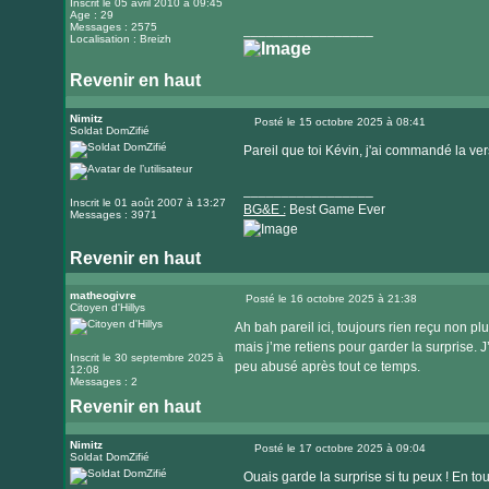
Inscrit le 05 avril 2010 à 09:45
Age : 29
Messages : 2575
_________________
Localisation : Breizh
Revenir en haut
Nimitz
Posté le 15 octobre 2025 à 08:41
Soldat DomZifié
Message
Pareil que toi Kévin, j'ai commandé la ver
_________________
Inscrit le 01 août 2007 à 13:27
BG&E :
Best Game Ever
Messages : 3971
Revenir en haut
Visiter
le
matheogivre
Posté le 16 octobre 2025 à 21:38
Citoyen d'Hillys
Message
site
Ah bah pareil ici, toujours rien reçu non p
internet
mais j’me retiens pour garder la surprise. J
Inscrit le 30 septembre 2025 à
peu abusé après tout ce temps.
12:08
Messages : 2
Revenir en haut
Nimitz
Posté le 17 octobre 2025 à 09:04
Soldat DomZifié
Message
Ouais garde la surprise si tu peux ! En tout