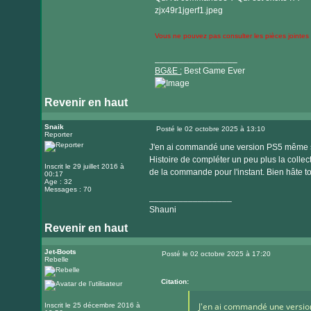
zjx49r1jgerf1.jpeg
Vous ne pouvez pas consulter les pièces jointes
_________________
BG&E :
Best Game Ever
Revenir en haut
Visiter
le
Snaik
Posté le 02 octobre 2025 à 13:10
Reporter
Message
site
J'en ai commandé une version PS5 même si j
internet
Histoire de compléter un peu plus la collec
Inscrit le 29 juillet 2016 à
de la commande pour l'instant. Bien hâte t
00:17
Age : 32
Messages : 70
_________________
Shauni
Revenir en haut
Jet-Boots
Posté le 02 octobre 2025 à 17:20
Rebelle
Message
Citation:
J'en ai commandé une version
Inscrit le 25 décembre 2016 à