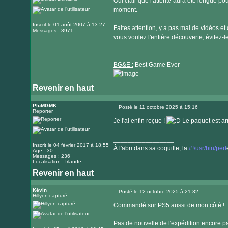
Oui clair que l'attente aura été longue po
internet
moment.
Inscrit le 01 août 2007 à 13:27
Faites attention, y a pas mal de vidéos et 
Messages : 3971
vous voulez l'entière découverte, évitez-le
_________________
BG&E :
Best Game Ever
Revenir en haut
Visiter
le
PluMGMK
Posté le 11 octobre 2025 à 15:16
Reporter
Message
site
Je l'ai enfin reçue !
Le paquet est arr
internet
_________________
Inscrit le 04 février 2017 à 18:55
À l'abri dans sa coquille, la
#!/usr/bin/perl
Age : 30
Messages : 236
Localisation : Irlande
Revenir en haut
Visiter
le
Kévin
Posté le 12 octobre 2025 à 21:32
Hillyen capturé
Message
site
Commandé sur PS5 aussi de mon côté !
internet
Pas de nouvelle de l'expédition encore par