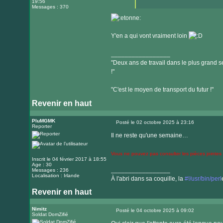
19:56
Messages : 370
Y'en a qui vont vraiment loin
_________________
"Deux ans de travail dans le plus grand se
!"
"C'est le moyen de transport du futur !"
Revenir en haut
PluMGMK
Posté le 02 octobre 2025 à 23:16
Reporter
Message
Il ne reste qu'une semaine…
Vous ne pouvez pas consulter les pièces jointes
Inscrit le 04 février 2017 à 18:55
Age : 30
_________________
Messages : 236
Localisation : Irlande
À l'abri dans sa coquille, la
#!/usr/bin/perl
Revenir en haut
Visiter
le
Nimitz
Posté le 04 octobre 2025 à 09:02
Soldat DomZifié
Message
site